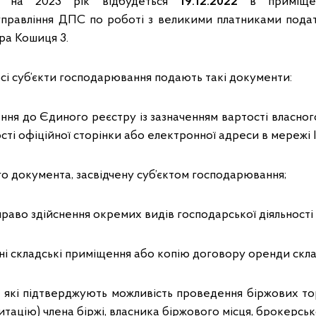
у на 2023 рік відбудеться
19.12.2022
в приміщен
управління ДПС по роботі з великими платниками податк
дра Кошиця 3.
рсі суб’єкти господарювання подають такі документи:
ення до Єдиного реєстру із зазначенням вартості власного 
ості офіційної сторінки або електронної адреси в мережі 
го документа, засвідчену суб’єктом господарювання;
а право здійснення окремих видів господарської діяльності (
сні складські приміщення або копію договору оренди скл
в, які підтверджують можливість проведення біржових то
тацію) члена біржі, власника біржового місця, брокерськ