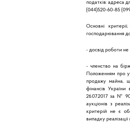
податків: адреса дл
(044)520-60-85 (099
Основні критерії,
господарювання до
- досвід роботи не
- членство на бірж
Положенням про ум
продажу майна, щ
фінансів України 
26.07.2017 за № 9
аукціонів з реалі
критерій не є об
випадку реалізації 