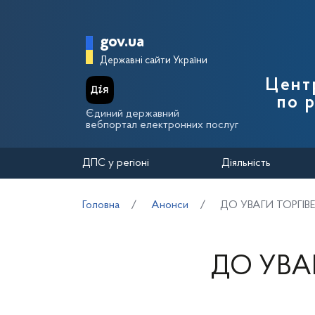
Перейти до основного вмісту
Головна сторінка Держа
gov.ua
Державні сайти України
Цент
по 
Єдиний державний
вебпортал електронних послуг
ДПС у регіоні
Діяльність
Головна
Анонси
ДО УВАГИ ТОРГІВ
ДО УВА