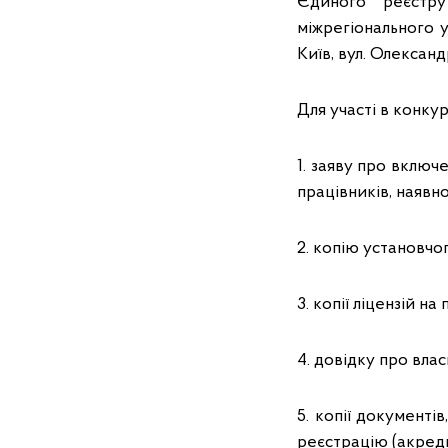
Єдиного реєстр
міжрегіонального 
Київ, вул. Олексан
Для участі в конку
1. заяву про включ
працівників, наявн
2. копію установчо
3. копії ліцензій н
4. довідку про вла
5. копії документі
реєстрацію (акреди