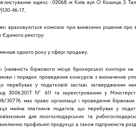
я листування: індекс - 02068, м. Київ, вул. О. Кошиця, 3. Т
)130-46-17.
 які враховуються комісією при винесенні рішення про в
 Єдиного реєстру:
 менше одного року у сфері продажу;
і (наявність біржового місця, брокерської контори на б
ови і порядок проведення конкурсів з визначення уп
о перебуває у податковій заставі, затвердженим нак
від 30.06.2017 № 611 та зареєстрованим у Міністерст
08/30776, має право організації і проведення біржових 
зації майна платників податків, що перебуває у подат
ов’язковим для лісогосподарських та рибогосподарсь
виключно профільної продукції, а також підприємств роздр