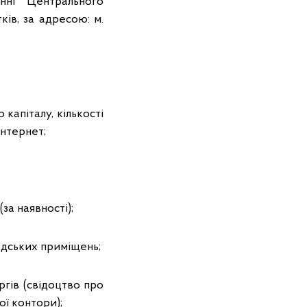
ні Центрального
ів, за адресою: м.
капіталу, кількості
Інтернет;
за наявності);
адських приміщень;
ргів (свідоцтво про
ої контори);