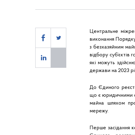
Центральне міжре
виконання Порядку
з безхазяйним май
відбору суб’єктів
які можуть здійсн
держави на 2023 рі
До Єдиного реєстр
що є юридичними о
майна шляхом про
мережу.
Перше засідання ко