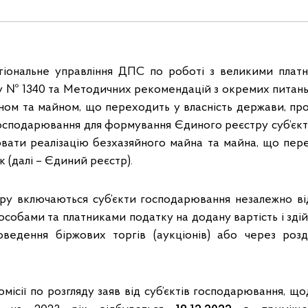
гіональне управління ДПС по роботі з великими платн
 № 1340 та Методичних рекомендацій з окремих питань 
ном та майном, що переходить у власність держави, пр
 господарювання для формування Єдиного реєстру суб’єкт
ювати реалізацію безхазяйного майна та майна, що пере
к (далі – Єдиний реєстр).
у включаються суб’єкти господарювання незалежно ві
собами та платниками податку на додану вартість і зді
ведення біржових торгів (аукціонів) або через розд
місії по розгляду заяв від суб’єктів господарювання, щ