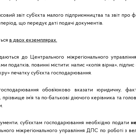
нсовий звіт суб’єкта малого підприємництва та звіт про ф
 період, що передує даті подачі документів.
ться
в двох екземплярах.
адаються до Центрального міжрегіонального управлінн
и податків, повинні містити: напис «копія вірна», підпис 
окру» печатку суб’єкта господарювання.
 господарювання обов’язково вказати юридичну, фак
 прізвище ім’я та по-батькові діючого керівника та голов
и.
ументи, суб’єктам господарювання необхідно подати
не
ьного міжрегіонального управління ДПС по роботі з в