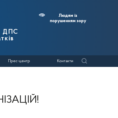
Людям із
порушенням зору
я ДПС
тків
Прес-центр
Контакти
ІЗАЦІЙ!