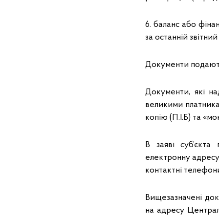
6. баланс або фіна
за останній звітний
Документи подаю
Документи, які н
великими платникам
копію (П.І.Б) та «м
В заяві суб’єкта
електронну адресу,
контактні телефон
Вищезазначені док
на адресу Централ