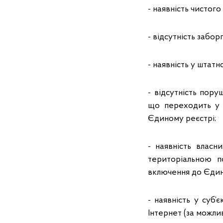
- наявність чистого
- відсутність забо
- наявність у штат
- відсутність пору
що переходить у в
Єдиному реєстрі;
- наявність власн
територіальною п
включення до Єдин
- наявність у суб
Інтернет (за можлив