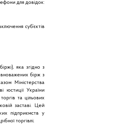
елефони для довідок:
ключення суб’єктів
іржі), яка згідно з
овноважених бірж з
азом Міністерства
ві юстиції України
торгів та цільових
ковій заставі. Цей
ких підприємств у
ібної торгівлі;