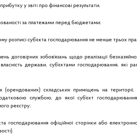
 прибутку у звіті про фінансові результати;
ргованості за платежами перед бюджетами;
ному розписі суб’єкта господарювання не менше трьох пра
шень договірних зобов’язань щодо реалізації безхазяйн
ласність держави, суб’єктами господарювання, які р
их (орендованих) складських приміщень на території
одатковою службою, до якої суб’єкт господарюванн
ого реєстру;
’єкта господарювання офіційної сторінки або електронн
ості).