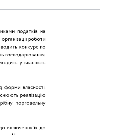
иками податків на
організації роботи
оводить конкурс по
ів господарювання,
ходить у власність
д форми власності,
йснюють реалізацію
рібну торговельну
одо включення їх до