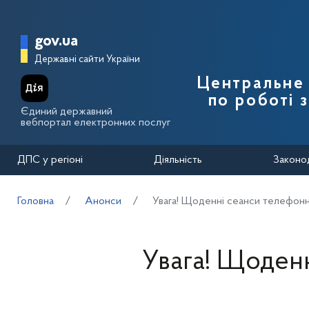
Перейти до основного вмісту
Головна сторінка Державної п
gov.ua
Державні сайти України
Центральне 
по роботі 
Єдиний державний
вебпортал електронних послуг
ДПС у регіоні
Діяльність
Законо
Головна
Анонси
Увага! Щоденні сеанси телефонног
Увага! Щоденн