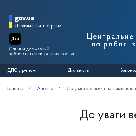
Перейти до основного вмісту
Головна сторінка Державної п
gov.ua
Державні сайти України
Центральне 
по роботі 
Єдиний державний
вебпортал електронних послуг
ДПС у регіоні
Діяльність
Законо
Головна
Анонси
До уваги великих платників подат
До уваги в