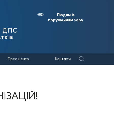
Людям із
порушенням зору
я ДПС
тків
Прес-центр
Контакти
ІЗАЦІЙ!