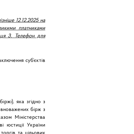
зніше 12.12.2025 на
ликими платниками
иця 3. Телефон для
ключення суб’єктів
іржі), яка згідно з
овноважених бірж з
азом Міністерства
ві юстиції України
торгів та цільових