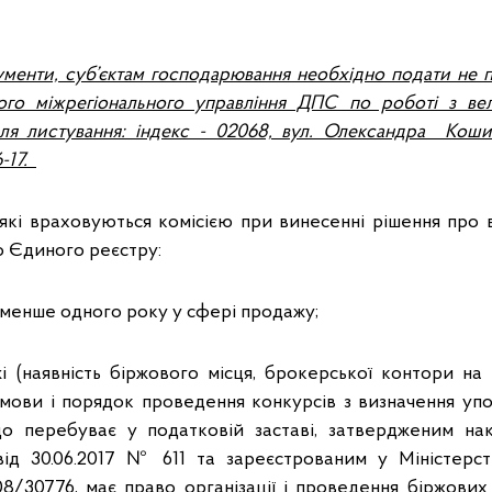
менти, суб’єктам господарювання необхідно подати не пі
ого міжрегіонального управління ДПС по роботі з ве
для листування: індекс - 02068, вул. Олександра Кош
6-17.
 які враховуються комісією при винесенні рішення про в
 Єдиного реєстру:
 менше одного року у сфері продажу;
і (наявність біржового місця, брокерської контори на б
ови і порядок проведення конкурсів з визначення уп
о перебуває у податковій заставі, затвердженим нак
від 30.06.2017 № 611 та зареєстрованим у Міністерст
08/30776, має право організації і проведення біржових 