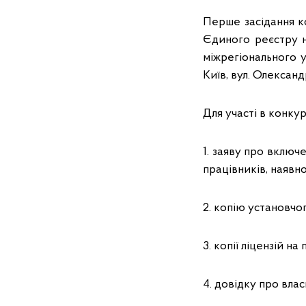
Перше засідання ко
Єдиного реєстру н
міжрегіонального 
Київ, вул. Олексан
Для участі в конку
1. заяву про включ
працівників, наявн
2. копію установчо
3. копії ліцензій н
4. довідку про вла