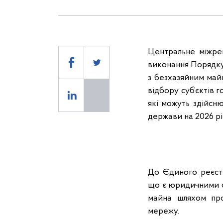
Центральне міжре
виконання Порядку
з безхазяйним май
відбору суб’єктів
які можуть здійсн
держави на 2026 рі
До Єдиного реєстр
що є юридичними о
майна шляхом про
мережу.