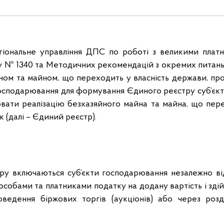
гіональне управління ДПС по роботі з великими платн
 № 1340 та Методичних рекомендацій з окремих питань 
ном та майном, що переходить у власність держави, пр
 господарювання для формування Єдиного реєстру суб’єкт
ювати реалізацію безхазяйного майна та майна, що пере
к (далі – Єдиний реєстр).
у включаються суб’єкти господарювання незалежно ві
собами та платниками податку на додану вартість і зді
ведення біржових торгів (аукціонів) або через розд