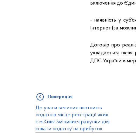
включення до Єдин
- наявність у суб
Інтернет (за можлив
Договір про реалі
укладається після
ДПС України в мер
Попередня
До уваги великих платників
податків місце реєстрації яких
є м.Київ! Змінилися рахунки для
сплати податку на прибуток