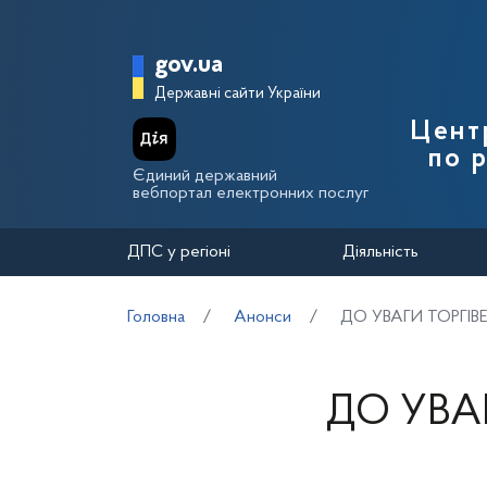
Перейти до основного вмісту
Головна сторінка Держа
gov.ua
Державні сайти України
Цент
по 
Єдиний державний
вебпортал електронних послуг
ДПС у регіоні
Діяльність
Головна
Анонси
ДО УВАГИ ТОРГІВ
ДО УВА