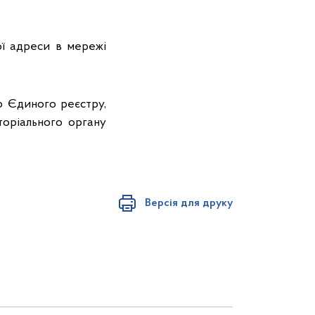
ої адреси в мережі
о Єдиного реєстру,
торіального органу
Версія для друку