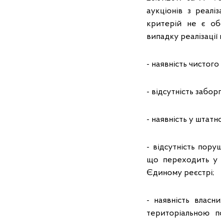
аукціонів з реалі
критерій не є об
випадку реалізації 
- наявність чистого
- відсутність забо
- наявність у штат
- відсутність пору
що переходить у в
Єдиному реєстрі;
- наявність власн
територіальною п