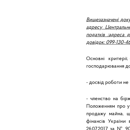
Вищезазначені доку
адресу Центральн
податків :адреса 
довідок: 099-130-4
Основні критерії,
господарювання до
- досвід роботи не
- членство на бірж
Положенням про ум
продажу майна, щ
фінансів України 
26.07.2017 за № 9