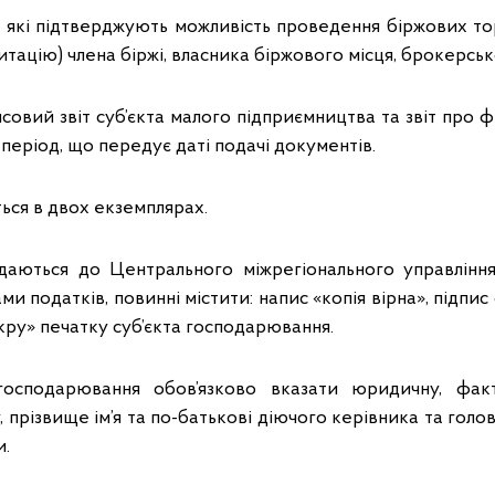
в, які підтверджують можливість проведення біржових то
тацію) члена біржі, власника біржового місця, брокерськ
нсовий звіт суб’єкта малого підприємництва та звіт про ф
й період, що передує даті подачі документів.
ся в двох екземплярах.
адаються до Центрального міжрегіонального управлінн
и податків, повинні містити: напис «копія вірна», підпис 
окру» печатку суб’єкта господарювання.
 господарювання обов’язково вказати юридичну, фак
 прізвище ім’я та по-батькові діючого керівника та голов
и.