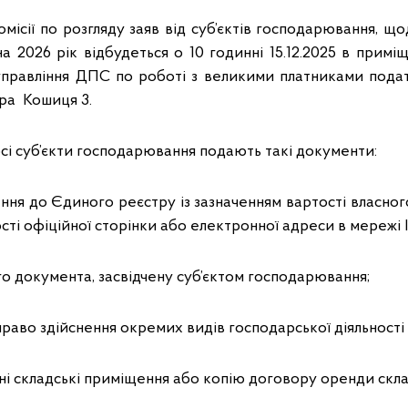
місії по розгляду заяв від суб’єктів господарювання, щ
а 2026 рік відбудеться о 10 годинні 15.12.2025 в примі
управління ДПС по роботі з великими платниками податк
дра Кошиця 3.
рсі суб’єкти господарювання подають такі документи:
ення до Єдиного реєстру із зазначенням вартості власного 
ості офіційної сторінки або електронної адреси в мережі 
го документа, засвідчену суб’єктом господарювання;
а право здійснення окремих видів господарської діяльності (
сні складські приміщення або копію договору оренди скл