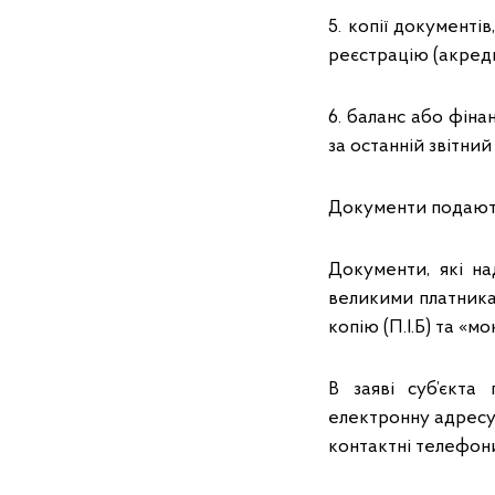
5. копії документі
реєстрацію (акреди
6. баланс або фіна
за останній звітни
Документи подають
Документи, які н
великими платникам
копію (П.І.Б) та «м
В заяві суб’єкта
електронну адресу,
контактні телефон