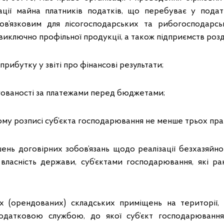
зації майна платників податків, що перебуває у подат
ов’язковим для лісогосподарських та рибогосподарсь
виключно профільної продукції, а також підприємств роздр
 прибутку у звіті про фінансові результати;
ргованості за платежами перед бюджетами;
ному розписі суб’єкта господарювання не менше трьох пра
шень договірних зобов’язань щодо реалізації безхазяйн
ласність держави, суб’єктами господарювання, які р
их (орендованих) складських приміщень на території
одатковою службою, до якої суб’єкт господарюванн