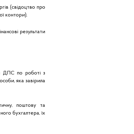
ргів (свідоцтво про
ої контори);
інансові результати
я ДПС по роботі з
особи, яка завірила
тичну, поштову та
ного бухгалтера, їх