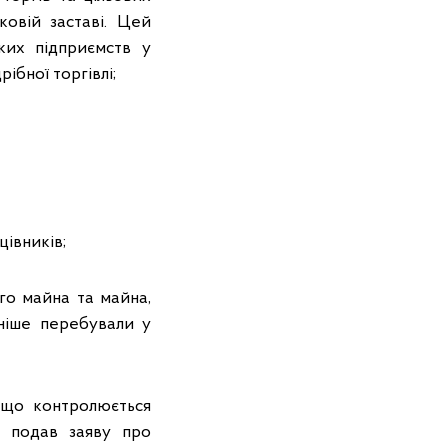
ковій заставі. Цей
ких підприємств у
ібної торгівлі;
цівників;
ого майна та майна,
аніше перебували у
, що контролюється
я подав заяву про