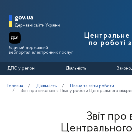
Перейти до основного вмісту
Головна сторінка Державної п
gov.ua
Державні сайти України
Центральне 
по роботі 
Єдиний державний
вебпортал електронних послуг
ДПС у регіоні
Діяльність
Законо
Головна
Діяльність
Плани та звіти роботи
Звіт про виконання Плану роботи Центрального міжрег
Звіт про
Центрального