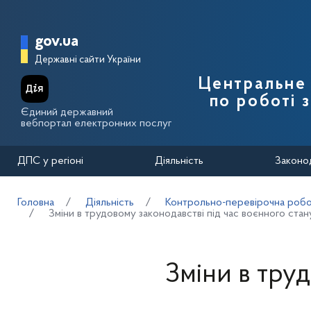
Перейти до основного вмісту
Головна сторінка Державної п
gov.ua
Державні сайти України
Центральне 
по роботі 
Єдиний державний
вебпортал електронних послуг
ДПС у регіоні
Діяльність
Законо
Головна
Діяльність
Контрольно-перевірочна робот
Зміни в трудовому законодавстві під час воєнного стан
Зміни в тру