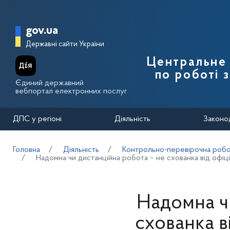
Перейти до основного вмісту
Головна сторінка Державної п
gov.ua
Державні сайти України
Центральне 
по роботі 
Єдиний державний
вебпортал електронних послуг
ДПС у регіоні
Діяльність
Законо
Головна
Діяльність
Контрольно-перевірочна робот
Надомна чи дистанційна робота – не схованка від офі
Надомна ч
схованка 