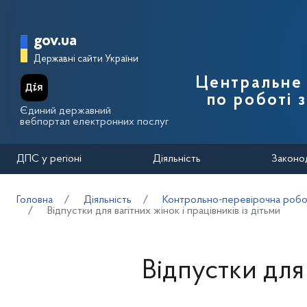
Перейти до основного вмісту
Головна сторінка Державної п
gov.ua
Державні сайти України
Центральне 
по роботі 
Єдиний державний
вебпортал електронних послуг
ДПС у регіоні
Діяльність
Законо
Головна
Діяльність
Контрольно-перевірочна робот
Відпустки для вагітних жінок і працівників із дітьми
Відпустки для 