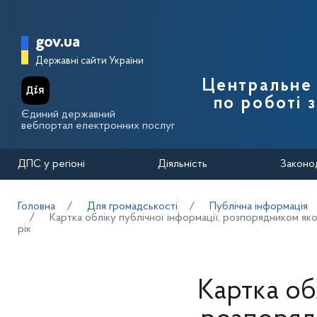
Перейти до основного вмісту
Головна сторінка Державної п
gov.ua
Державні сайти України
Центральне 
по роботі 
Єдиний державний
вебпортал електронних послуг
ДПС у регіоні
Діяльність
Законо
Головна
Для громадськості
Публічна інформація
Картка обліку публічної інформації, розпорядником як
рік
Картка об