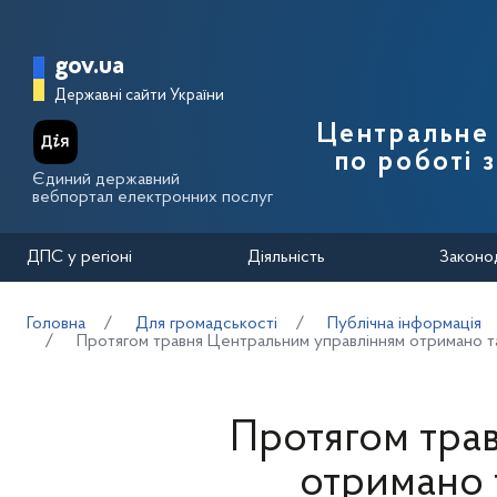
Перейти до основного вмісту
Головна сторінка Державної п
gov.ua
Державні сайти України
Центральне 
по роботі 
Єдиний державний
вебпортал електронних послуг
ДПС у регіоні
Діяльність
Законо
Головна
Для громадськості
Публічна інформація
Протягом травня Центральним управлінням отримано та
Протягом тра
отримано 