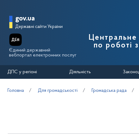
Перейти до основного вмісту
Головна сторінка Державної п
gov.ua
Державні сайти України
Центральне 
по роботі 
Єдиний державний
вебпортал електронних послуг
ДПС у регіоні
Діяльність
Законо
Головна
Для громадськості
Громадська рада