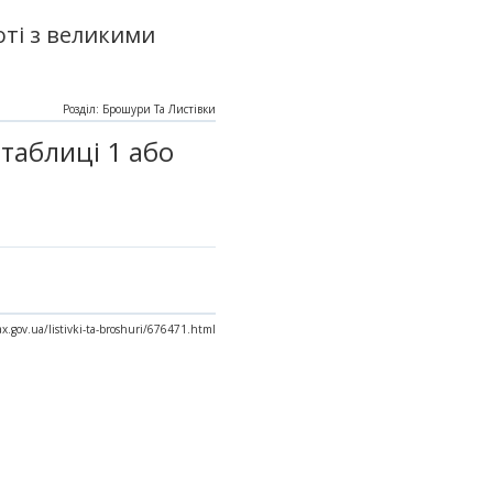
ті з великими
Розділ: Брошури Та Листівки
 таблиці 1 або
ax.gov.ua/listivki-ta-broshuri/676471.html