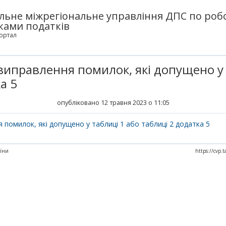
льне міжрегіональне управління ДПС по робо
ками податків
ортал
 виправлення помилок, які допущено у
а 5
опубліковано 12 травня 2023 о 11:05
я помилок, які допущено у таблиці 1 або таблиці 2 додатка 5
аїни
https://cvp.t