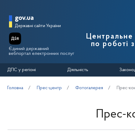
Перейти до основного вмісту
Головна сторінка Державної п
gov.ua
Державні сайти України
Центральне 
по роботі 
Єдиний державний
вебпортал електронних послуг
ДПС у регіоні
Діяльність
Законо
Головна
Прес-центр
Фотогалерея
Прес-кон
Прес-к