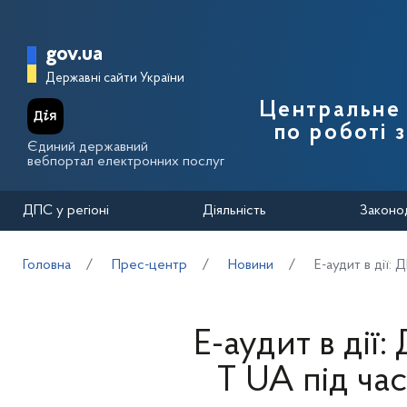
Перейти до основного вмісту
Головна сторінка Державної п
gov.ua
Державні сайти України
Центральне 
по роботі 
Єдиний державний
вебпортал електронних послуг
ДПС у регіоні
Діяльність
Законо
Головна
Прес-центр
Новини
Е-аудит в дії:
Е-аудит в дії
T UA під ча