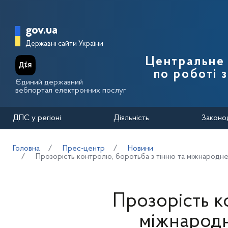
Перейти до основного вмісту
Головна сторінка Державної п
gov.ua
Державні сайти України
Центральне 
по роботі 
Єдиний державний
вебпортал електронних послуг
ДПС у регіоні
Діяльність
Законо
Головна
Прес-центр
Новини
Прозорість контролю, боротьба з тінню та міжнародн
Прозорість к
міжнародн