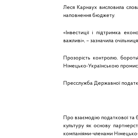
Леся Карнаух висловила слова 
наповнення бюджету.
«Інвестиції і підтримка екон
важливі», – зазначила очільниц
Прозорість контролю, бороть
Німецько-Українською проми
Пресслужба Державної податков
Про взаємодію податкової та бі
культуру як основу партнерст
компаніями-членами Німецько-