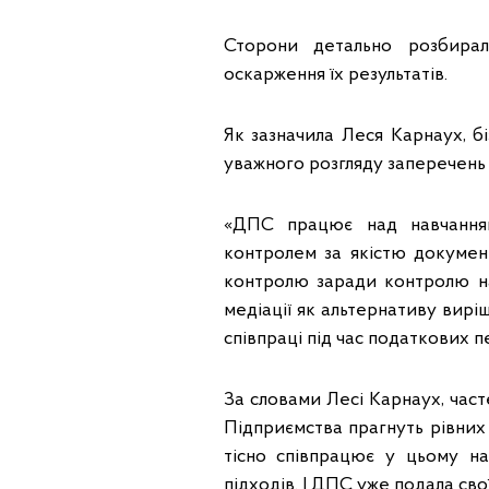
Сторони детально розбирал
оскарження їх результатів.
Як зазначила Леся Карнаух, б
уважного розгляду заперечень 
«ДПС працює над навчання
контролем за якістю документ
контролю заради контролю н
медіації як альтернативу виріш
співпраці під час податкових 
За словами Лесі Карнаух, часте
Підприємства прагнуть рівних
тісно співпрацює у цьому на
підходів. І ДПС уже подала св