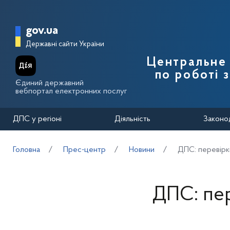
Перейти до основного вмісту
Головна сторінка Державної п
gov.ua
Державні сайти України
Центральне 
по роботі 
Єдиний державний
вебпортал електронних послуг
ДПС у регіоні
Діяльність
Законо
Головна
Прес-центр
Новини
ДПС: перевірки
ДПС: пер