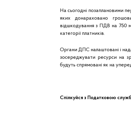
На сьогодні позаплановими пе
яких донараховано грошови
відшкодування з ПДВ на 750 м
категорії платників.
Органи ДПС налаштовані і над
зосереджувати ресурси на зро
будуть спрямовані як на уперед
Спілкуйся з Податковою служб