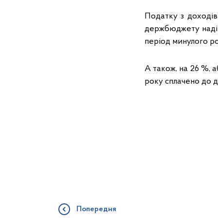
Податку з доходів 
держбюджету надійш
період минулого ро
А також, на 26 %, 
року сплачено до 
Попередня