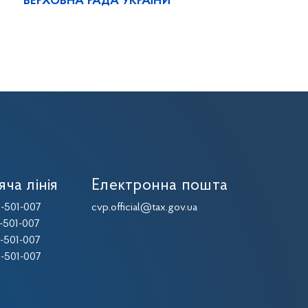
ВЕРХОВНА РАДА УКРАЇНИ
яча лінія
Електронна пошта
-501-007
cvp.official@tax.gov.ua
-501-007
-501-007
-501-007