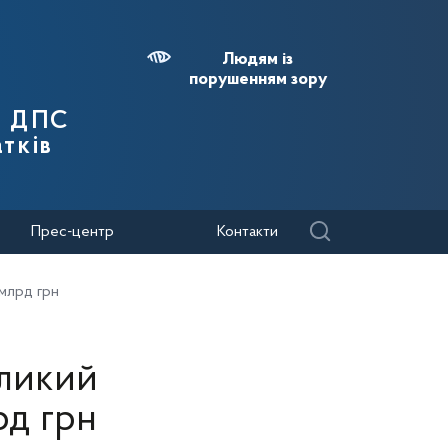
Людям із
порушенням зору
я ДПС
тків
Прес-центр
Контакти
 млрд грн
еликий
рд грн