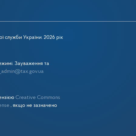
ї служби України. 2026 рік
жимі. Зауваження та
admin@tax.gov.ua
цензією
Creative Commons
cense
, якщо не зазначено