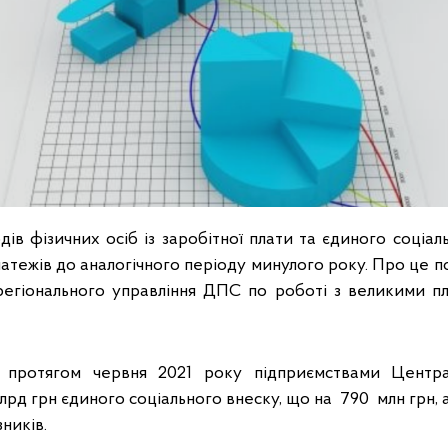
ів фізичних осіб із заробітної плати та єдиного соціа
латежів до аналогічного періоду минулого року. Про це 
егіонального управління ДПС по роботі з великими п
 протягом червня 2021 року підприємствами Центра
лрд грн єдиного соціального внеску, що на 790 млн грн, 
ників.