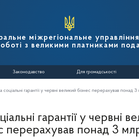
вної податкової служби України
ральне міжрегіональне управлінн
роботі з великими платниками пода
Законодавство
Для громадськості
а соціальні гарантії у червні великий бізнес перерахував понад 3
ціальні гарантії у червні в
с перерахував понад 3 мл