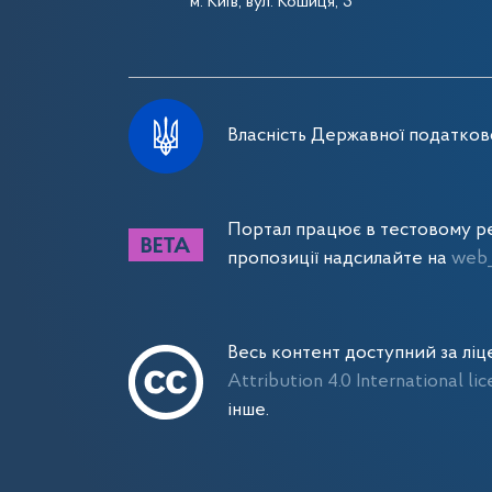
м. Київ, вул. Кошиця, 3
Власність Державної податково
Портал працює в тестовому ре
пропозиції надсилайте на
web_
Весь контент доступний за лі
Attribution 4.0 International li
інше.