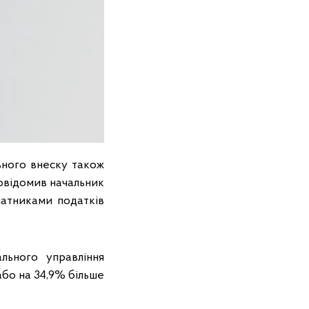
льного внеску також
повідомив начальник
латниками податків
льного управління
або на 34,9% більше