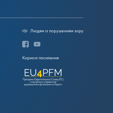
Людям із порушенням зору
Корисні посилання
Програма Європейського Союзу (ЄС)
з підтримки управління
державними фінансами в Україні