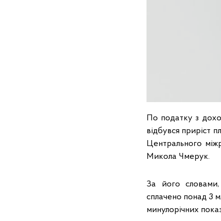
По податку з доход
відбувся приріст п
Центрального міжр
Микола Чмерук.
За його словами,
сплачено понад 3 м
минулорічних показ