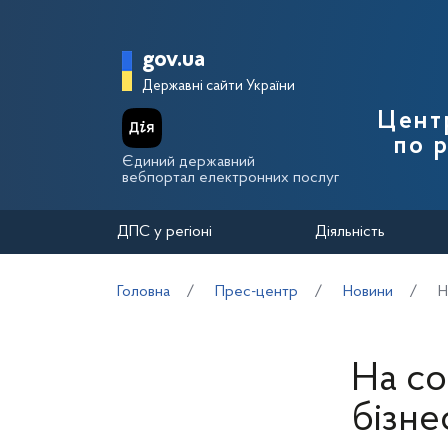
Перейти до основного вмісту
Головна сторінка Держа
gov.ua
Державні сайти України
Цент
по 
Єдиний державний
вебпортал електронних послуг
ДПС у регіоні
Діяльність
Головна
Прес-центр
Новини
Н
На со
бізне