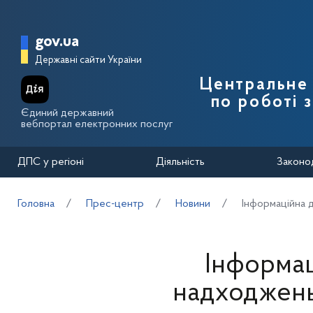
Перейти до основного вмісту
Головна сторінка Державної п
gov.ua
Державні сайти України
Центральне 
по роботі 
Єдиний державний
вебпортал електронних послуг
ДПС у регіоні
Діяльність
Законо
Головна
Прес-центр
Новини
Інформаційна 
Інформац
надходжень 