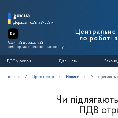
Перейти до основного вмісту
Головна сторінка Державної п
gov.ua
Державні сайти України
Центральне 
по роботі 
Єдиний державний
вебпортал електронних послуг
ДПС у регіоні
Діяльність
Законо
Головна
Прес-центр
Новини
Чи підлягають 
Чи підлягають
ПДВ отр