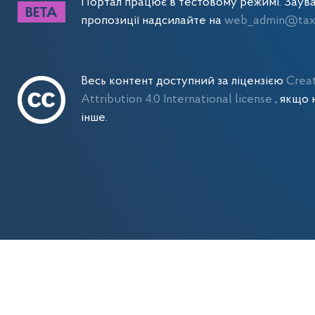
Портал працює в тестовому режимі. Заув
пропозиції надсилайте на
web_admin@tax.
Весь контент доступний за ліцензією
Crea
Attribution 4.0 International license
, якщо 
інше.