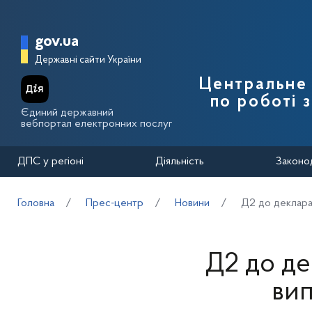
Перейти до основного вмісту
Головна сторінка Державної п
gov.ua
Державні сайти України
Центральне 
по роботі 
Єдиний державний
вебпортал електронних послуг
ДПС у регіоні
Діяльність
Законо
Головна
Прес-центр
Новини
Д2 до деклара
Д2 до де
ви