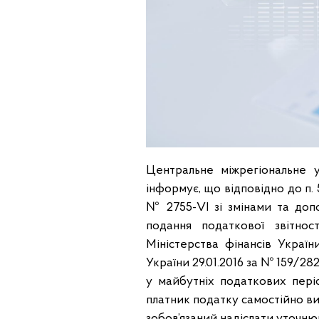
Центральне міжрегіональне 
інформує, що відповідно до п. 
№ 2755-VI зі змінами та допо
подання податкової звітно
Міністерства фінансів Україн
України 29.01.2016 за № 159/28
у майбутніх податкових періо
платник податку самостійно вия
зобов’язаний надіслати уточн