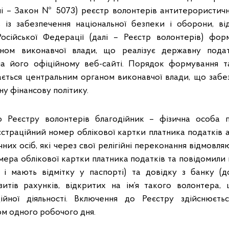
і – Закон № 5073) реєстр волонтерів антитерористичн
в із забезпечення національної безпеки і оборони, від
Російської Федерації (далі – Реєстр волонтерів) фор
ном виконавчої влади, що реалізує державну подат
а його офіційному веб-сайті. Порядок формування т
ається центральним органом виконавчої влади, що заб
ну фінансову політику.
 Реєстру волонтерів благодійник – фізична особа п
страційний номер облікової картки платника податків 
чних осіб, які через свої релігійні переконання відмовля
мера облікової картки платника податків та повідомили 
і мають відмітку у паспорті) та довідку з банку (до
зитів рахунків, відкритих на ім’я такого волонтера,
дійної діяльності. Включення до Реєстру здійснюєть
м одного робочого дня.