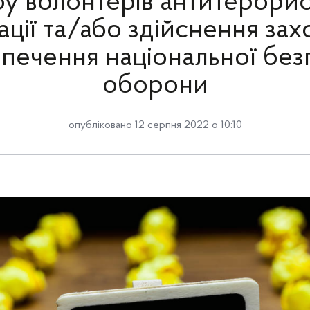
ру волонтерів антитерорис
ції та/або здійснення захо
печення національної без
оборони
опубліковано 12 серпня 2022 о 10:10