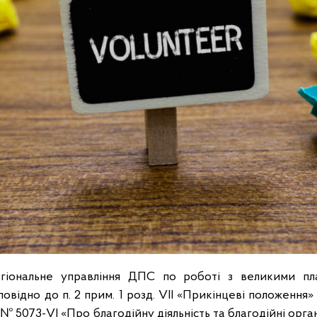
гіональне управління ДПС по роботі з великими пл
повідно до п. 2 прим. 1 розд. VII «Прикінцеві положення»
№ 5073-VI «Про благодійну діяльність та благодійні органі