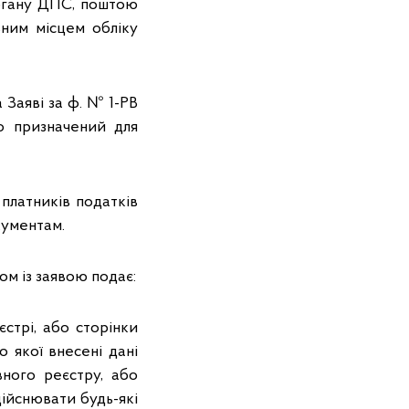
органу ДПС, поштою
ним місцем обліку
 Заяві за ф. № 1-РВ
о призначений для
платників податків
кументам.
ом із заявою подає:
стрі, або сторінки
 якої внесені дані
ного реєстру, або
дійснювати будь-які