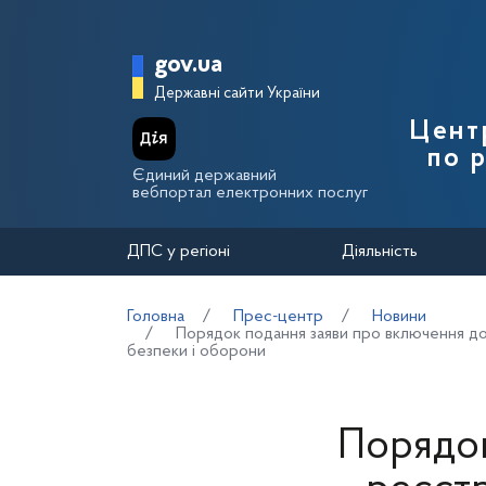
Перейти до основного вмісту
Головна сторінка Держа
gov.ua
Державні сайти України
Цент
по 
Єдиний державний
вебпортал електронних послуг
ДПС у регіоні
Діяльність
Головна
Прес-центр
Новини
Порядок подання заяви про включення до 
безпеки і оборони
Порядок