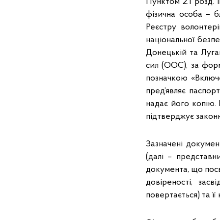
Пунктом 2.1 розд.
фізична особа – 
Реєстру волонтері
національної безпе
Донецькій та Луга
сил (ООС), за фор
позначкою «Включе
пред’являє паспор
надає його копію.
підтверджує законн
Зазначені докуме
(далі – представн
документа, що посв
довіреності, засв
повертається) та її к