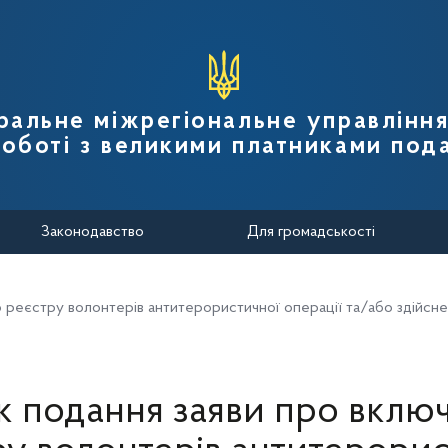
вної податкової служби України
ральне міжрегіональне управлінн
роботі з великими платниками пода
Законодавство
Для громадськості
реєстру волонтерів антитерористичної операції та/або здійснен
 подання заяви про вклю