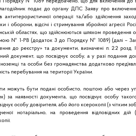
 ІІ Порядку № 1089 передбачено, що для включення до 
благодійник подає до органу ДПС Заяву про включення
в антитерористичної операції та/або здійснення заход
ки і оборони, відсічі і стримування збройної агресії Рос
нській областях, що здійснюються шляхом проведення о
мою № 1-РВ (додаток 3 до Порядку № 1089) (далі – Зая
ння до реєстру» та документи, визначені п. 2.2 розд. 
тний документ, що посвідчує особу, а у разі подання д
 Іноземці та особи без громадянства додатково пред’яв
ість перебування на території України.
нти можуть бути подані особисто, поштою або через у
ик) за наявності документа, що посвідчує особу таког
ідчує особу довірителя, або його ксерокопії (з чітким зо
ідченої нотаріально, на проведення відповідних дій (
опії.