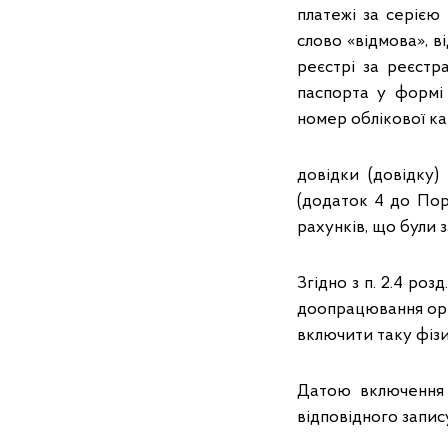
платежі за серією
слово «відмова», в
реєстрі за реєстр
паспорта у формі
номер облікової ка
довідки (довідку
(додаток 4 до Пор
рахунків, що були з
Згідно з п. 2.4 роз
доопрацювання орг
включити таку фізи
Датою включення 
відповідного запис