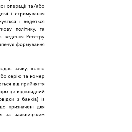
ої операції та/або
січі і стримування
мується і ведеться
кову політику, та
а ведення Реєстру
езпечує формування
одає заяву, копію
або серію та номер
ються від прийняття
про це відповідний
відки з банків) із
 що призначені для
ся за заявницьким