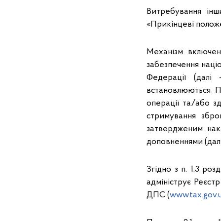
Витребування інш
«Прикінцеві полож
Механізм включенн
забезпечення націо
Федерації (далі
встановлюються П
операції та/або зд
стримування зброй
затвердженим нака
доповненнями (далі
Згідно з п. 1.3 р
адмініструє Реєст
ДПС (
www.tax.gov.