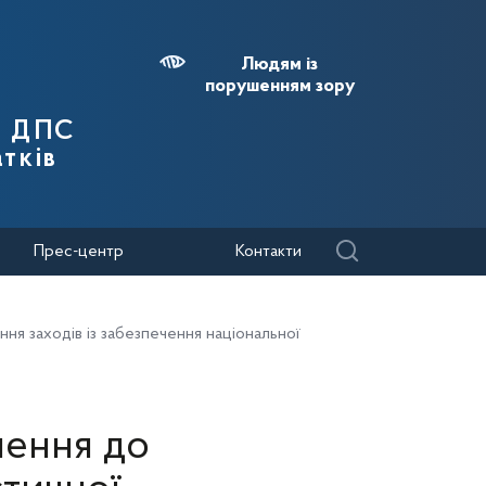
Людям із
порушенням зору
я ДПС
тків
Прес-центр
Контакти
ня заходів із забезпечення національної
чення до