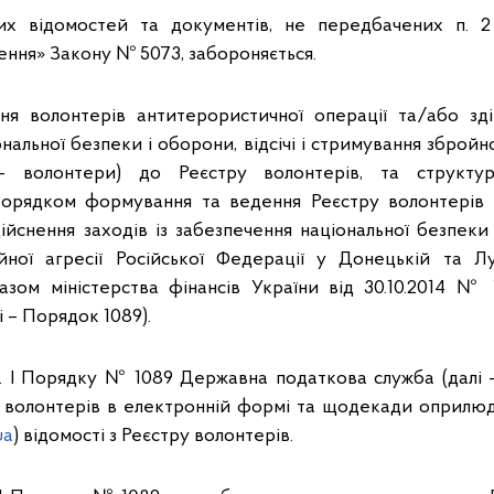
их відомостей та документів, не передбачених п. 2 
ення» Закону № 5073, забороняється.
я волонтерів антитерористичної операції та/або зді
нальної безпеки і оборони, відсічі і стримування збройної
 – волонтери) до Реєстру волонтерів, та структур
орядком формування та ведення Реєстру волонтерів 
ійснення заходів із забезпечення національної безпеки і
ної агресії Російської Федерації у Донецькій та Лу
зом міністерства фінансів України від 30.10.2014 № 
 – Порядок 1089).
озд. І Порядку № 1089 Державна податкова служба (далі
р волонтерів в електронній формі та щодекади оприлю
ua
) відомості з Реєстру волонтерів.