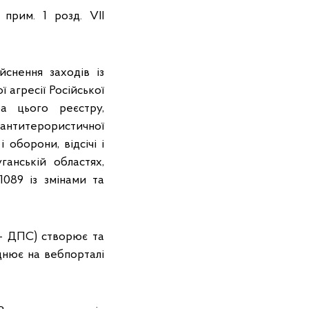
прим. 1 розд. VII
йснення заходів із
 агресії Російської
а цього реєстру,
антитерористичної
 оборони, відсічі і
ганській областях,
1089 із змінами та
 – ДПС) створює та
днює на вебпорталі