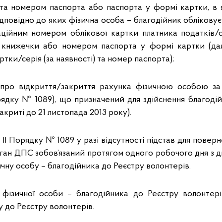
 та номером паспорта або паспорта у формі картки, в
ідповідно до яких фізична особа – благодійник обліков
аційним номером облікової картки платника податків
 книжечки або номером паспорта у формі картки (дал
ртки/серія (за наявності) та номер паспорта);
) про відкриття/закриття рахунка фізичною особою
ядку № 1089), що призначений для здійснення благодійно
акриті до 21 листопада 2013 року).
д. ІІ Порядку № 1089 у разі відсутності підстав для пове
ан ДПС зобов’язаний протягом одного робочого дня з д
чну особу – благодійника до Реєстру волонтерів.
фізичної особи – благодійника до Реєстру волонтері
у до Реєстру волонтерів.