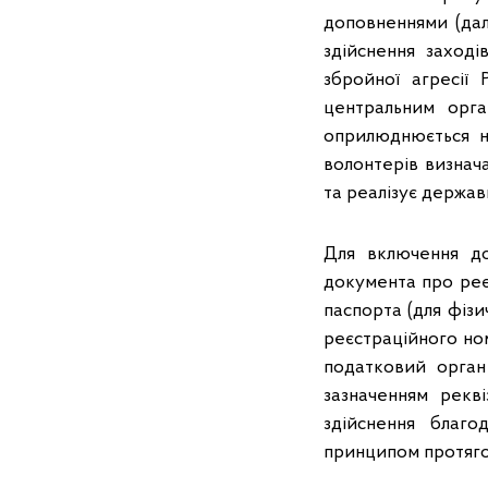
доповненнями (дал
здійснення заході
збройної агресії 
центральним орга
оприлюднюється н
волонтерів визнач
та реалізує держав
Для включення до
документа про реє
паспорта (для фізи
реєстраційного но
податковий орган 
зазначенням рекві
здійснення благо
принципом протяго