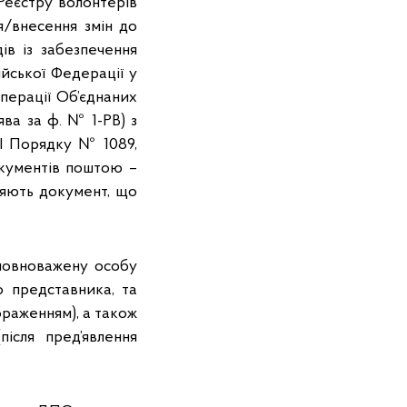
Реєстру волонтерів
/внесення змін до
ів із забезпечення
ійської Федерації у
перації Об’єднаних
ва за ф. № 1-РВ) з
ІІ Порядку № 1089,
окументів поштою –
ляють документ, що
повноважену особу
о представника, та
браженням), а також
після пред’явлення