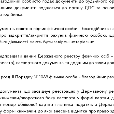
лагодійник особисто подає документи до будь-якого 
авника документи подаються до органу ДПС за основ
лагодійника.
ументів поштою підпис фізичної особи – благодійника на
 про відкриття/закриття рахунка фізичною особою, щ
ної діяльності, мають бути завірені нотаріально.
відповідати даним Державного реєстру фізичних осіб – 
реєстр), паспортного документа та доданим до заяви до
2 розд. ІІ Порядку № 1089 фізична особа – благодійник раз
 документа, що засвідчує реєстрацію у Державному реє
книжечки/зворотного боку паспорта у формі картки, до
й номер облікової картки платника податків з Держав
у формі книжечки, до якої внесена відмітка про право з