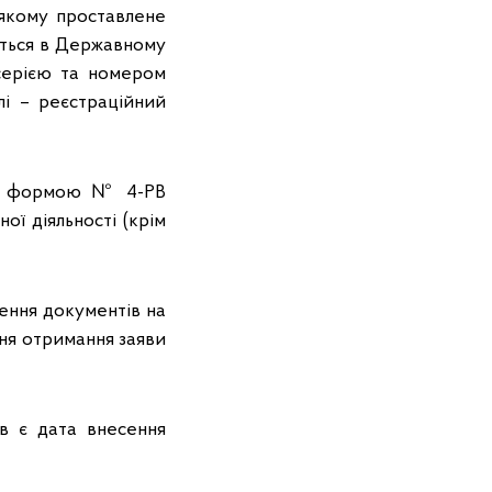
 якому проставлене
ується в Державному
/серією та номером
і – реєстраційний
 за формою № 4-РВ
ї діяльності (крім
рнення документів на
ня отримання заяви
в є дата внесення