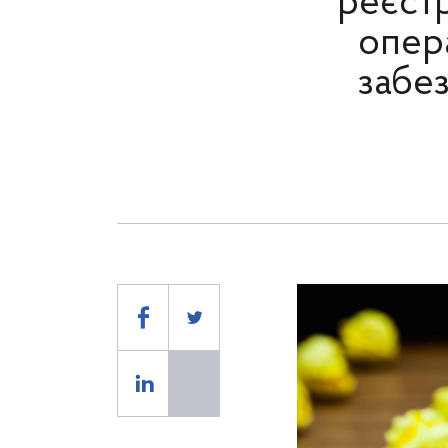
реєст
опера
забез