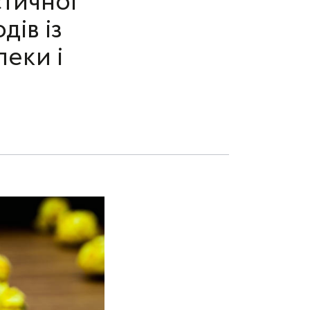
тичної
дів із
пеки і