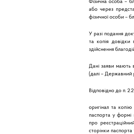
Фізична особа – б
або через предст
фізичної особи – б
У разі подання док
та копія довідки
здійснення благодій
Дані заяви мають 
(далі – Державний 
Відповідно до п. 2.
оригінал та копію
паспорта у формі 
про реєстраційни
сторінки паспорта 