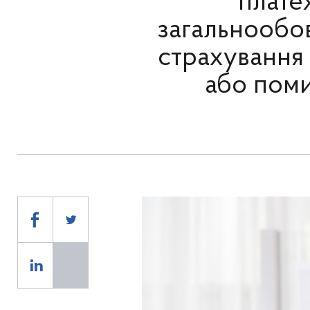
плате
загальнообо
страхування
або поми