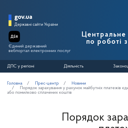
Перейти до основного вмісту
Головна сторінка Державної п
gov.ua
Державні сайти України
Центральне 
по роботі 
Єдиний державний
вебпортал електронних послуг
ДПС у регіоні
Діяльність
Законо
Головна
Прес-центр
Новини
Порядок зарахування у рахунок майбутніх платежів єд
або помилково сплачених коштів
Порядок зара