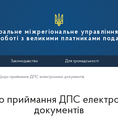
вної податкової служби України
ральне міжрегіональне управлінн
роботі з великими платниками пода
Законодавство
Для громадськості
одо приймання ДПС електронних документів
 приймання ДПС електр
документів