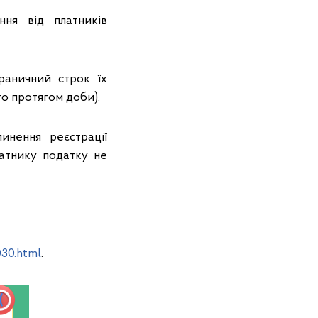
ня від платників
раничний строк їх
то протягом доби).
инення реєстрації
атнику податку не
030.html
.