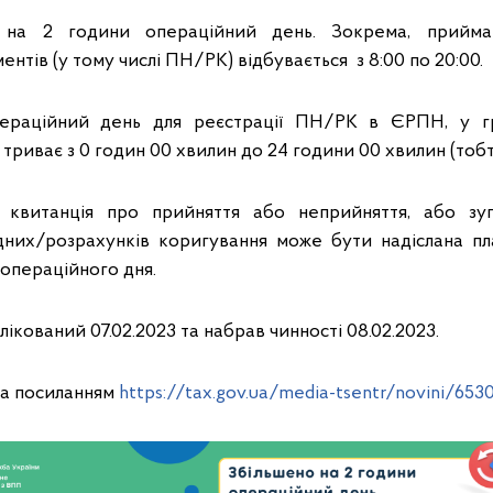
о на 2 години операційний день. Зокрема, прийман
нтів (у тому числі ПН/РК) відбувається з 8:00 по 20:00.
ераційний день для реєстрації ПН/РК в ЄРПН, у г
 триває з 0 годин 00 хвилин до 24 години 00 хвилин (тоб
квитанція про прийняття або неприйняття, або зуп
дних/розрахунків коригування може бути надіслана пл
 операційного дня.
ікований 07.02.2023 та набрав чинності 08.02.2023.
за посиланням
https://tax.gov.ua/media-tsentr/novini/653