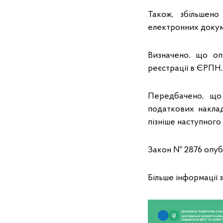
Також, збільшен
електронних докуме
Визначено, що оп
реєстрації в ЄРПН,
Передбачено, що 
податкових накла
пізніше наступного
Закон № 2876 опубл
Більше інформації 