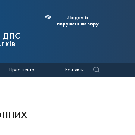
Людям із
порушенням зору
я ДПС
тків
Прес-центр
Контакти
онних