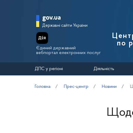
Перейти до основного вмісту
Головна сторінка Держа
gov.ua
Державні сайти України
Цент
по 
Єдиний державний
вебпортал електронних послуг
ДПС у регіоні
Діяльність
Головна
Прес-центр
Новини
Щ
Щодо