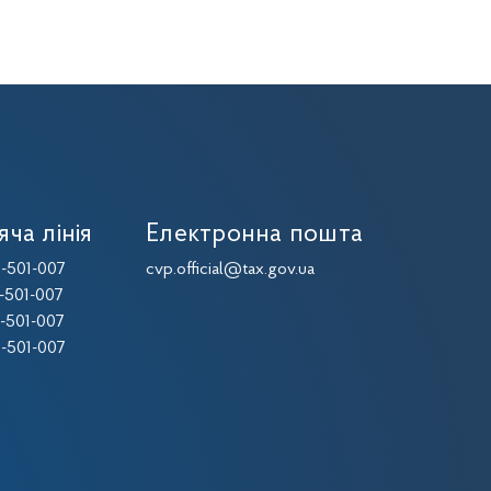
яча лінія
Електронна пошта
-501-007
cvp.official@tax.gov.ua
-501-007
-501-007
-501-007