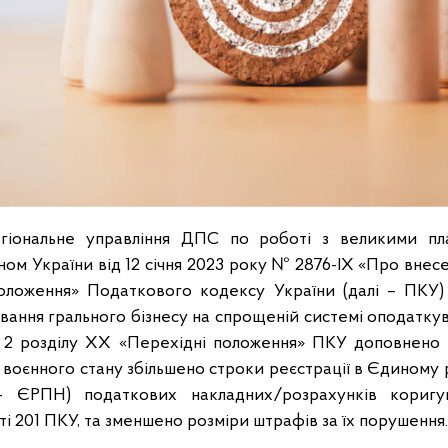
гіональне управління ДПС по роботі з великими пл
ом України від 12 січня 2023 року № 2876-IX «Про внесе
оложення» Податкового кодексу України (далі – ПКУ)
ання грального бізнесу на спрощеній системі оподаткува
 2 розділу ХХ «Перехідні положення» ПКУ доповнено 
ї воєнного стану збільшено строки реєстрації в Єдиному
– ЄРПН) податкових накладних/розрахунків коригув
тті 201 ПКУ, та зменшено розміри штрафів за їх порушення.