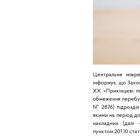
Центральне міжре
інформує, що Закон
ХХ «Прикінцеві п
обмеження перебув
№ 2876) підрозділ
якими на період ді
накладних (далі 
пунктом 201.10 ста