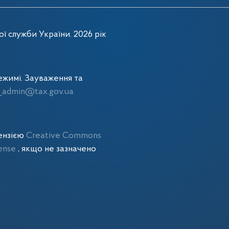
ї служби України. 2026 рік
жимі. Зауваження та
admin@tax.gov.ua
цензією
Creative Commons
cense
, якщо не зазначено