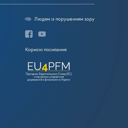
Людям із порушенням зору
Корисні посилання
Програма Європейського Союзу (ЄС)
з підтримки управління
державними фінансами в Україні