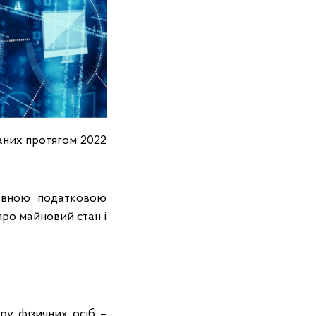
маних протягом 2022
авною податковою
ро майновий стан і
ру фізичних осіб –