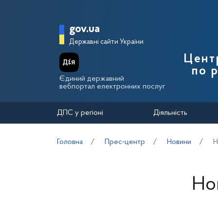
Перейти до основного вмісту
Головна сторінка Держа
gov.ua
Державні сайти України
Цент
по 
Єдиний державний
вебпортал електронних послуг
ДПС у регіоні
Діяльність
Головна
Прес-центр
Новини
Н
Но