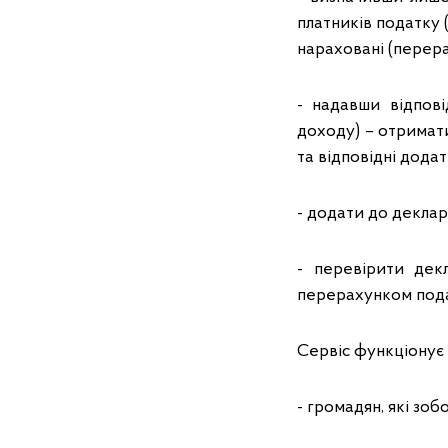
платників податку 
нараховані (перера
- надавши відпові
доходу) – отримат
та відповідні додат
- додати до деклар
- перевірити дек
перерахунком пода
Сервіс функціонує 
- громадян, які зоб