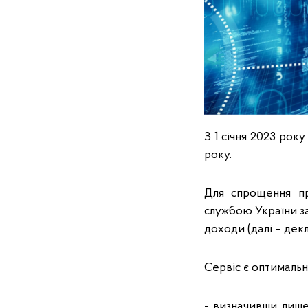
З 1 січня 2023 рок
року.
Для спрощення п
службою України з
доходи (далі – дек
Сервіс є оптимальн
- визначивши лише