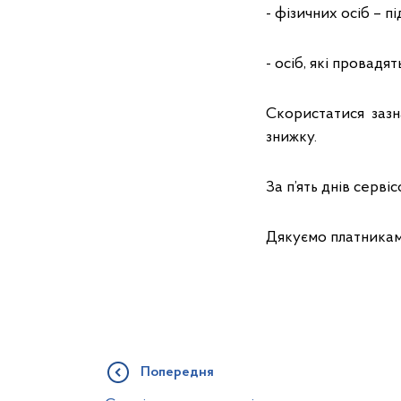
- фізичних осіб – п
- осіб, які провадя
Скористатися зазн
знижку.
За п’ять днів серві
Дякуємо платникам 
Попередня