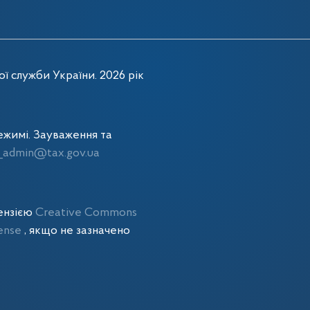
ї служби України. 2026 рік
жимі. Зауваження та
admin@tax.gov.ua
цензією
Creative Commons
cense
, якщо не зазначено