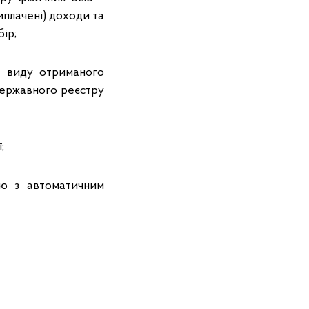
иплачені) доходи та
ір;
та виду отриманого
Державного реєстру
;
ію з автоматичним