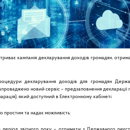
у триває кампанія декларування доходів громадян, отри
роцедури декларування доходів для громадян Держ
апроваджено новий сервіс – предзаповнення декларації п
ларація), який доступний в Електронному кабінеті.
о простим та надає можливість:
 період звітного року – отримати з Державного реєст