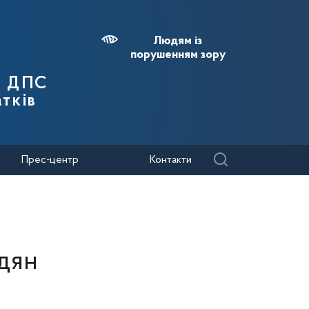
Людям із
порушенням зору
я ДПС
тків
Прес-центр
Контакти
дян