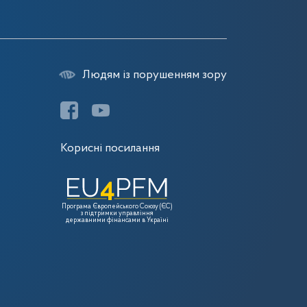
Людям із порушенням зору
Корисні посилання
Програма Європейського Союзу (ЄС)
з підтримки управління
державними фінансами в Україні