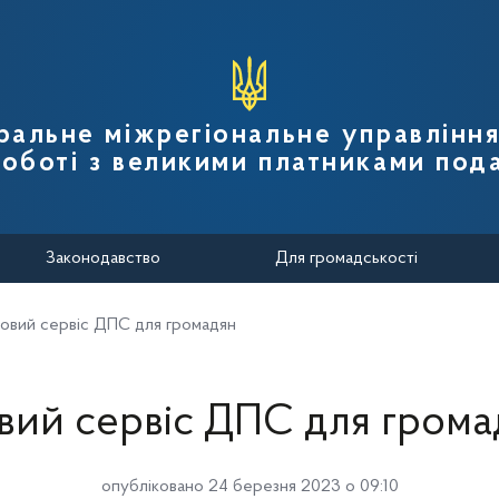
вної податкової служби України
ральне міжрегіональне управлінн
роботі з великими платниками пода
Законодавство
Для громадськості
овий сервіс ДПС для громадян
вий сервіс ДПС для грома
опубліковано 24 березня 2023 о 09:10