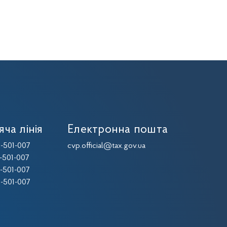
яча лінія
Електронна пошта
-501-007
cvp.official@tax.gov.ua
-501-007
-501-007
-501-007