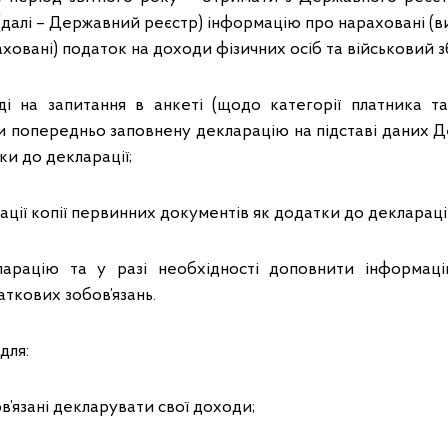
(далі – Державний реєстр) інформацію про нараховані (в
ховані) податок на доходи фізичних осіб та військовий зб
ді на запитання в анкеті (щодо категорії платника 
и попередньо заповнену декларацію на підставі даних 
ки до декларації;
ації копії первинних документів як додатки до декларації
ларацію та у разі необхідності доповнити інформац
ткових зобов’язань.
для:
ов’язані декларувати свої доходи;