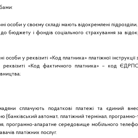
бами:
чні особи у своєму складі мають відокремлені підрозділи
 до бюджету і фондів соціального страхування за відокр
 особи у реквізиті «Код платника» платіжної інструкції
 реквізиті «Код фактичного платника» – код ЄДРПО
авництва;
мадяни сплачують податкові платежі та єдиний вн
ю (банківський автомат, платіжний термінал, програмно
я, програмно-апаратне середовище мобільного телефон
авачів платіжних послуг.