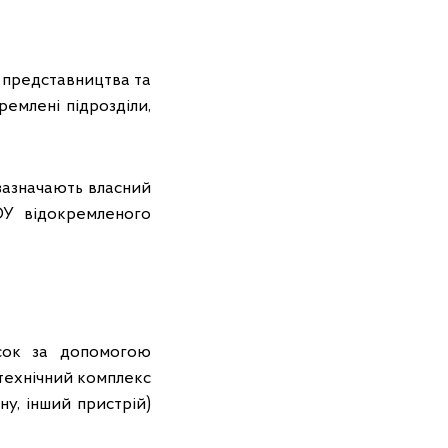
, представництва та
емлені підрозділи,
 зазначають власний
У відокремленого
есок за допомогою
-технічний комплекс
у, інший пристрій)