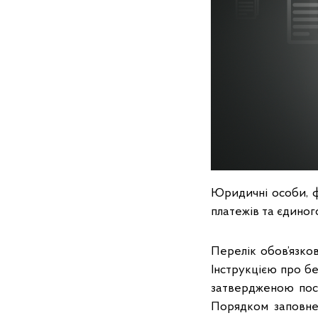
Юридичні особи, ф
платежів та єдиного
Перелік обов’язков
Інструкцією про бе
затвердженою пост
Порядком заповнен