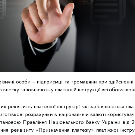
ізичні особи – підприємці та громадяни при здійсненні
 внеску заповнюють у платіжній інструкції всі обов’язкові
их реквізитів платіжної інструкції, які заповнюються пл
зготівкові розрахунки в національній валюті користувачі
ановою Правління Національного банку України від 29
ня реквізиту «Призначення платежу» платіжної інструк