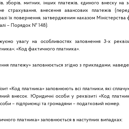
ів, зборів, митних, інших платежів, єдиного внеску на 
не страхування, внесення авансових платежів (перед
 разі їх повернення, затвердженим наказом Міністерства ф
далі – Порядок № 148).
жуємо увагу на особливостях заповнення 3-х реквізи
тника»; «Код фактичного платника».
ення платежу» заповнюється згідно з прикладами, наве
зит «Код платника» заповнюють всі платники, які сплачу
диний внесок. Юридичні особи у реквізиті «Код платни
соби – підприємці та громадяни – податковий номер.
ичного платника» заповнюється в наступних випадках: