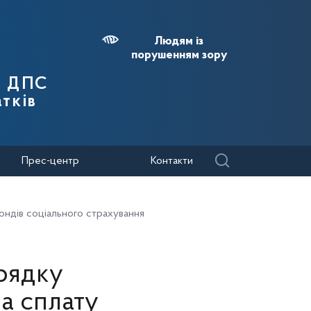
Людям із
порушенням зору
я ДПС
тків
Прес-центр
Контакти
ондів соціального страхування
рядку
а сплату