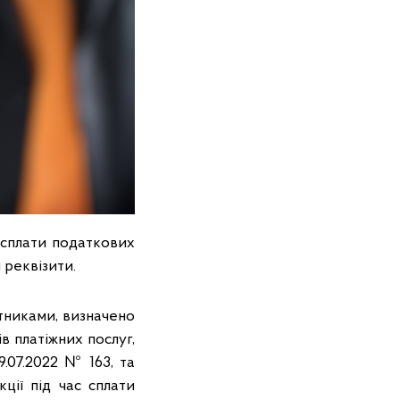
 сплати податкових
 реквізити.
атниками, визначено
в платіжних послуг,
.07.2022 № 163, та
ції під час сплати