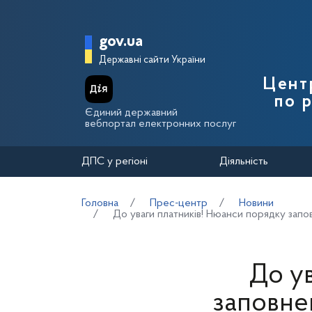
Перейти до основного вмісту
Головна сторінка Держа
gov.ua
Державні сайти України
Цент
по 
Єдиний державний
вебпортал електронних послуг
ДПС у регіоні
Діяльність
Головна
Прес-центр
Новини
До уваги платників! Нюанси порядку запо
До у
заповне