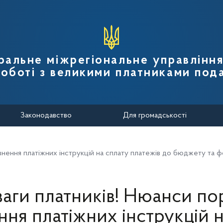
вної податкової служби України
ральне міжрегіональне управлінн
роботі з великими платниками пода
Законодавство
Для громадськості
внення платіжних інструкцій на сплату платежів до бюджету та ф
ваги платників! Нюанси по
ння платіжних інструкцій н