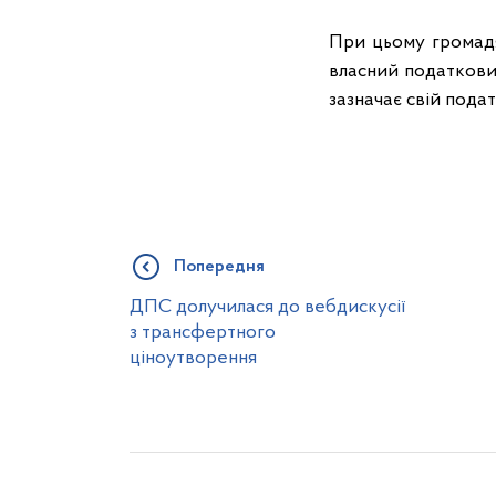
При цьому громадя
власний податковий
зазначає свій пода
Попередня
ДПС долучилася до вебдискусії
з трансфертного
ціноутворення