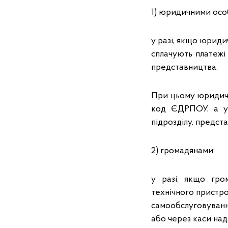
1) юридичними осо
у разі, якщо юриди
сплачують платежі
представництва.
При цьому юридичні
код ЄДРПОУ, а у
підрозділу, предст
2) громадянами:
у разі, якщо гро
технічного пристро
самообслуговуванн
або через каси над