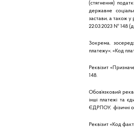
(стягнення) податк
державне соціаль
застави, а також у
22.03.2023 № 148 (
Зокрема, зосеред
платежу»; «Код пла
Реквізит «Признач
148.
Обов’язковий рекві
інші платежі та є
ЄДРПОУ, фізичні о
Реквізит «Код факт