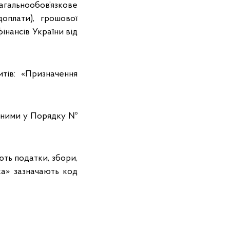
загальнообов’язкове
оплати), грошової
інансів України від
тів: «Призначення
деними у Порядку №
ють податки, збори,
ка» зазначають код