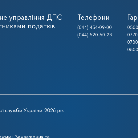
не управління ДПС
Телефони
Гар
тниками податків
(044) 454-09-00
0500
(044) 520-60-23
0770
0730
0800
ї служби України. 2026 рік
жимі. Зауваження та