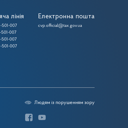
яча лінія
Електронна пошта
-501-007
cvp.official@tax.gov.ua
-501-007
-501-007
-501-007
Людям із порушенням зору