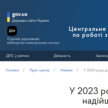
Перейти до основного вмісту
Головна сторінка Державної п
gov.ua
Державні сайти України
Центральне 
по роботі 
Єдиний державний
вебпортал електронних послуг
ДПС у регіоні
Діяльність
Законо
Головна
Прес-центр
Новини
У 2023 році д
У 2023 р
надій