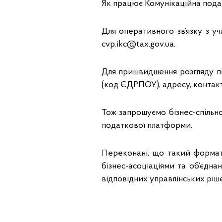
Як працює Комунікаційна по
Для оперативного зв’язку з 
сvp.ikc@tax.gov.ua.
Для пришвидшення розгляду п
(код ЄДРПОУ), адресу, контак
Тож запрошуємо бізнес-спільно
податкової платформи.
Переконані, що такий формат
бізнес-асоціаціями та об’єдн
відповідних управлінських ріш