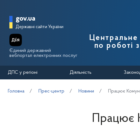
Перейти до основного вмісту
Головна сторінка Державної п
gov.ua
Державні сайти України
Центральне 
по роботі 
Єдиний державний
вебпортал електронних послуг
ДПС у регіоні
Діяльність
Законо
Головна
Прес-центр
Новини
Працює Комуні
Працює К