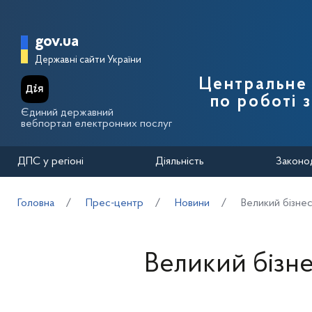
Перейти до основного вмісту
Головна сторінка Державної п
gov.ua
Державні сайти України
Центральне 
по роботі 
Єдиний державний
вебпортал електронних послуг
ДПС у регіоні
Діяльність
Законо
Головна
Прес-центр
Новини
Великий бізнес
Великий бізне