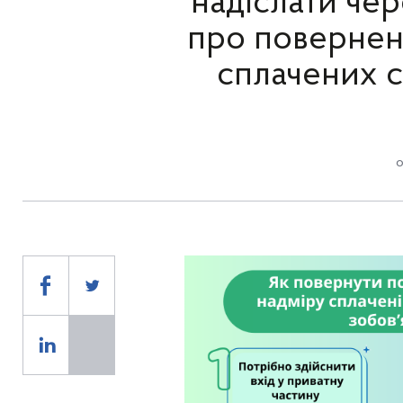
надіслати чер
про повернен
сплачених с
о