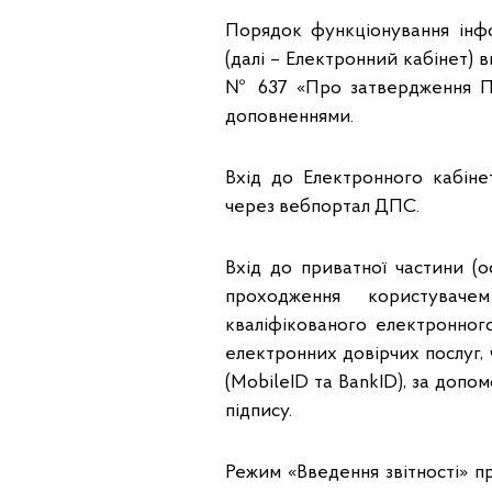
Порядок функціонування інфо
(далі – Електронний кабінет) в
№ 637 «Про затвердження По
доповненнями.
Вхід до Електронного кабінет
через вебпортал ДПС.
Вхід до приватної частини (о
проходження користуваче
кваліфікованого електронног
електронних довірчих послуг, 
(MobileID та BankID), за доп
підпису.
Режим «Введення звітності» п