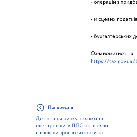
- операцій з придб
- місцевих податкі
- бухгалтерських 
Ознайомитися з 
https://tax.gov.ua
Попередня
Детінізація ринку техніки та
електроніки: в ДПС розповіли
наскільки зросли виторги та