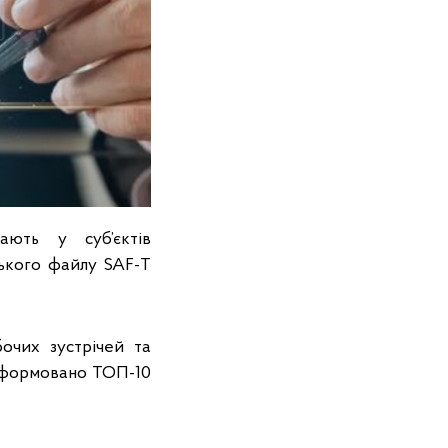
ають у суб’єктів
ського файлу SAF-T
бочих зустрічей та
 сформовано ТОП-10