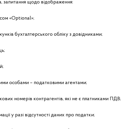
ма, запитання щодо відображення:
усом «Optional»;
ахунків бухгалтерського обліку з довідниками;
ць;
ій;
чними особами – податковими агентами;
кових номерів контрагентів, які не є платниками ПДВ;
мації у разі відсутності даних про податки;