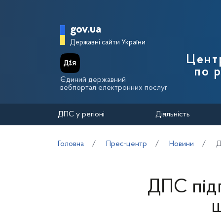
Перейти до основного вмісту
Головна сторінка Держа
gov.ua
Державні сайти України
Цент
по 
Єдиний державний
вебпортал електронних послуг
ДПС у регіоні
Діяльність
Головна
Прес-центр
Новини
Д
ДПС підг