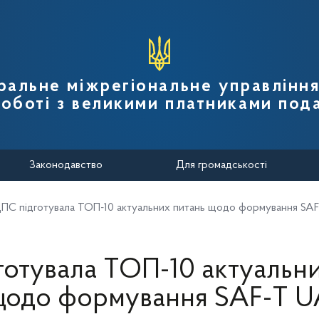
вної податкової служби України
ральне міжрегіональне управлінн
роботі з великими платниками пода
Законодавство
Для громадськості
ПС підготувала ТОП-10 актуальних питань щодо формування SA
отувала ТОП-10 актуальн
щодо формування SAF-T U