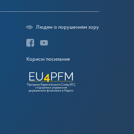
Людям із порушенням зору
Корисні посилання
Програма Європейського Союзу (ЄС)
з підтримки управління
державними фінансами в Україні