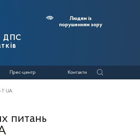
Людям із
порушенням зору
я ДПС
тків
Прес-центр
Контакти
F-T UA
их питань
A