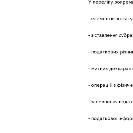
У переліку, зокре
- елементів зі стат
- зіставлення субр
- податкових різни
- митних декларац
- операцій з фізи
- заповнення подат
- податкової інфор