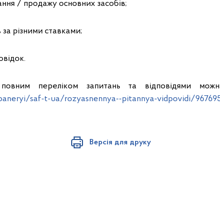
ання / продажу основних засобів;
в за різними ставками;
довідок.
повним переліком запитань та відповідями можн
/baneryi/saf-t-ua/rozyasnennya--pitannya-vidpovidi/96769
Версія для друку