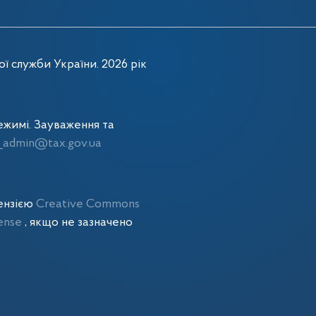
ї служби України. 2026 рік
жимі. Зауваження та
admin@tax.gov.ua
цензією
Creative Commons
cense
, якщо не зазначено