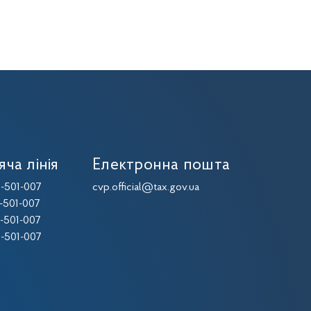
яча лінія
Електронна пошта
-501-007
cvp.official@tax.gov.ua
-501-007
-501-007
-501-007