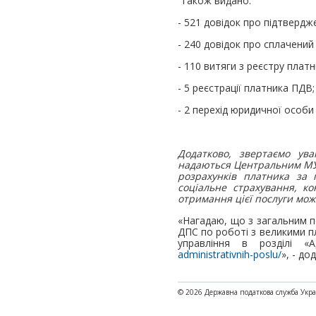
Також видано:
- 521 довідок про підтве
- 240 довідок про сплачений
- 110 витяги з реєстру платн
- 5 реєстрації платника ПДВ;
- 2 перехід юридичної особи
Додатково, звертаємо ув
надаються Центральним МУ 
розрахунків платника за 
соціальне страхування, к
отримання цієї послуги мож
«Нагадаю, що з загальним п
ДПС по роботі з великими пл
управління в розділі «
administrativnih-poslu/
», - д
© 2026 Державна податкова служба Укр