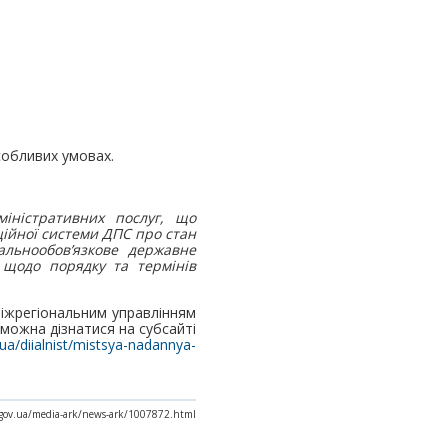
особливих умовах.
іністративних послуг, що
ійної системи ДПС про стан
альнообов’язкове державне
 щодо порядку та термінів
міжрегіональним управлінням
 можна дізнатися на субсайті
.ua/diialnist/mistsya-nadannya-
x.gov.ua/media-ark/news-ark/1007872.html