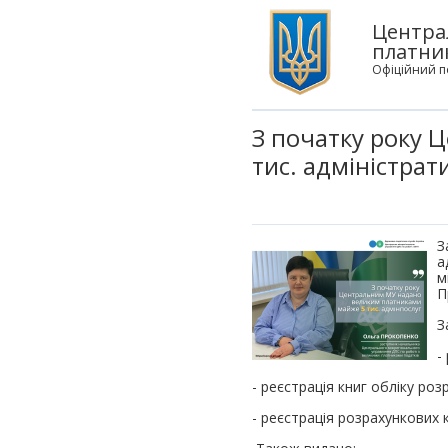
Центра
платни
Офіційний п
З початку року
тис. адміністрат
З
а
м
П
З
-
- реєстрація книг обліку ро
- реєстрація розрахункових 