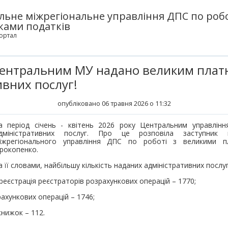
льне міжрегіональне управління ДПС по робо
ками податків
ортал
 Центральним МУ надано великим плат
ивних послуг!
опубліковано 06 травня 2026 о 11:32
а період січень - квітень 2026 року Центральним управлін
дміністративних послуг. Про це розповіла заступник 
іжрегіонального управління ДПС по роботі з великими п
рокопенко.
а її словами, найбільшу кількість наданих адміністративних послу
 реєстрація реєстраторів розрахункових операцій – 1770;
зрахункових операцій – 1746;
книжок – 112.