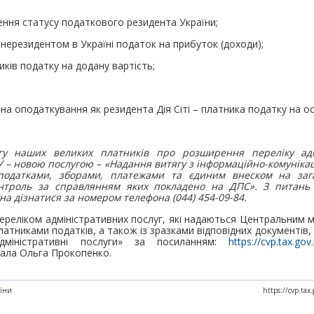
рдження статусу податкового резидента України;
 нерезидентом в Україні податок на прибуток (доходи);
иків податку на додану вартість;
 на оподаткування як резидента Дія Сіті – платника податку на 
агу наших великих платників про розширення переліку адм
– новою послугою – «Надання витягу з інформаційно-комунікац
податками, зборами, платежами та єдиним внеском на заг
онтроль за справлянням яких покладено на ДПС». З питань
на дізнатися за номером телефона (044) 454-09-84.
ереліком адміністративних послуг, які надаються Центральним 
атниками податків, а також із зразками відповідних документів,
Адміністративні послуги» за посиланням:
https://cvp.tax.gov
одала Ольга Прокопенко.
аїни
https://cvp.ta