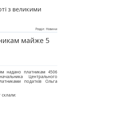
ті з великими
Розділ: Новини
никам майже 5
ням надано платникам 4506
начальника Центрального
латниками податків Ольга
г склали: