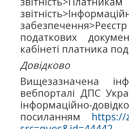
звітність>Платникам
звітність>Інформацій
забезпечення>Реє
податкових докуме
кабінеті платника под
Довідково
Вищезазначена ін
вебпорталі ДПС Укра
інформаційно-довід
посиланням
https://
src=ques&id=44442