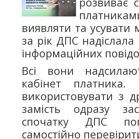
розвиває с
платникам
виявляти та усувати
за рік ДПС надіслала
інформаційних повід
Всі вони надсилаю
кабінет платника.
використовувати з др
замість одразу зас
спочатку ДПС по
самостійно перевірит