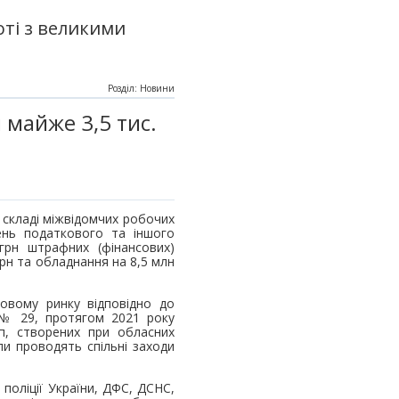
ті з великими
Розділ: Новини
 майже 3,5 тис.
 складі міжвідомчих робочих
ень податкового та іншого
грн штрафних (фінансових)
грн та обладнання на 8,5 млн
овому ринку відповідно до
1 № 29, протягом 2021 року
уп, створених при обласних
упи проводять спільні заходи
поліції України, ДФС, ДСНС,