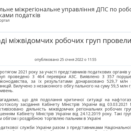
льне міжрегіональне управління ДПС по робо
ками податків
ортал
аді міжвідомчих робочих груп провели
опубліковано 25 січня 2022 о 11:55
ротягом 2021 року за участі представників податкових органів у
руп проведено 3 464 перевірки АЗС. Виявлено 3 357 поруш
аконодавства, за їх результатами донараховано 529,7 млн 
анкцій. Вилучено з незаконного обігу пального на суму 59,5 млн 
ривень.
агадаємо, що для подолання критичної ситуації на нафтогаз
ротоколу засідання Кабінету Міністрів України від 03.03.202
ктивізовано діяльність міжвідомчих регіональних робочих гр
шенням Кабінету Міністрів України від 24.12.2019 року. Такі гр
 обігом і роздрібною торгівлею пальним в Україні
аткової служби України разом з представниками Національної 