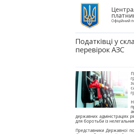
Центра
платни
Офіційний п
Податківці у скл
перевірок АЗС
П
г
з
с
г
Н
п
а
державних адміністраціях рі
для боротьби із нелегальним
Представники Державної под