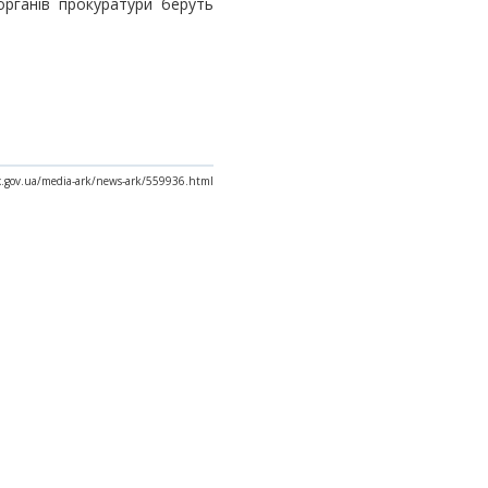
органів прокуратури беруть
ax.gov.ua/media-ark/news-ark/559936.html