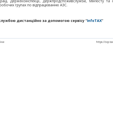
праці, Держекоінспекції, Держпродспоживслужби, Мін’юсту та 
 робочих групах по відпрацюванню АЗС.
службою дистанційно за допомогою сервісу “
InfoTAX
”
аїни
https://cvp.t