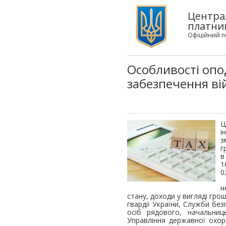
Центра
платни
Офіційний п
Особливості опо
забезпечення ві
Ц
і
з
г
в
1
0
н
стану, доходи у вигляді гро
гвардії України, Служби бе
осіб рядового, начальниць
Управління державної охоро