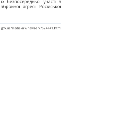
їх безпосередньої участі в
 збройної агресії Російської
ax.gov.ua/media-ark/news-ark/624741.html