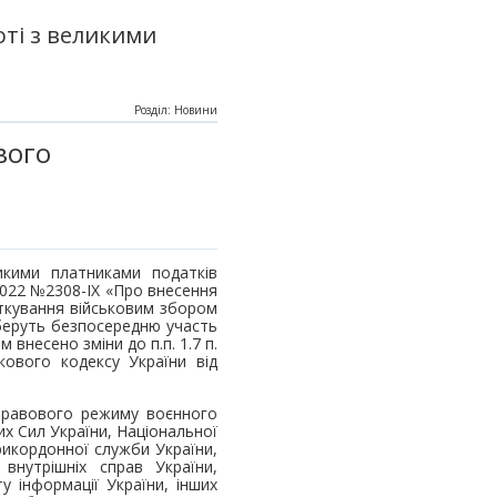
ті з великими
Розділ: Новини
вого
икими платниками податків
.2022 №2308-ІХ «Про внесення
ткування військовим збором
 беруть безпосередню участь
 внесено зміни до п.п. 1.7 п.
кового кодексу України від
 правового режиму воєнного
их Сил України, Національної
рикордонної служби України,
 внутрішніх справ України,
у інформації України, інших