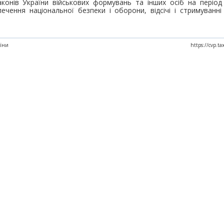
аконів України військових формувань та інших осіб на період 
печення національної безпеки і оборони, відсічі і стримуванні
аїни
https://cvp.t