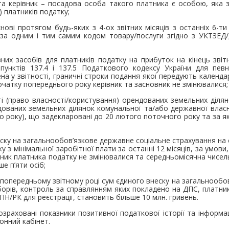
 та керівник – посадова особа такого платника є особою, яка 
) платників податку;
снові протягом будь-яких з 4-ох звітних місяців з останніх 6-ти
 за одним і тим самим кодом товару/послуги згідно з УКТЗЕ
них засобів для платників податку на прибуток на кінець звітн
пунктів 137.4 і 137.5 Податкового кодексу України для певн
ена у звітності, граничні строки подання якої передують календ
очатку попереднього року керівник та засновник не змінювалися;
ті (право власності/користування) орендованих земельних діля
ованих земельних ділянок комунальної та/або державної власн
о року), що задекларовані до 20 лютого поточного року та за я
еску на загальнообов’язкове державне соціальне страхування на
ку з мінімальної заробітної плати за останні 12 місяців, за умов
вник платника податку не змінювалися та середньомісячна чисел
е п’яти осіб;
у попередньому звітному році сум єдиного внеску на загальнообо
зборів, контроль за справлянням яких покладено на ДПС, платн
ПН/РК для реєстрації, становить більше 10 млн. гривень.
зраховані показники позитивної податкової історії та інформ
онний кабінет.