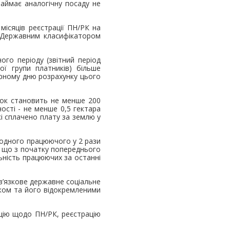
займає аналогічну посаду не
 місяців реєстрації ПН/РК на
Д/Державним класифікатором
ого періоду (звітний період
ої групи платників) більше
арному дню розрахунку цього
нок становить не менше 200
ості - не менше 0,5 гектара
кі сплачено плату за землю у
 одного працюючого у 2 рази
и, що з початку попереднього
ьність працюючих за останні
в’язкове державне соціальне
иком та його відокремленими
ацію щодо ПН/РК, реєстрацію