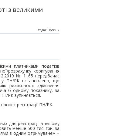
ті з великими
Розділ: Новини
В
икими платниками податків
ної/розрахунку коригування
12.2019 № 1165 передбачає
нгу ПН/РК встановлено, що
ію ризиковості здійснення
хоча б одному показнику, за
 ПН/РК зупиняється.
 процес реєстрації ПН/РК.
них для реєстрації в іншому
овить менше 500 тис. грн. за
ціями з одним отримувачем –