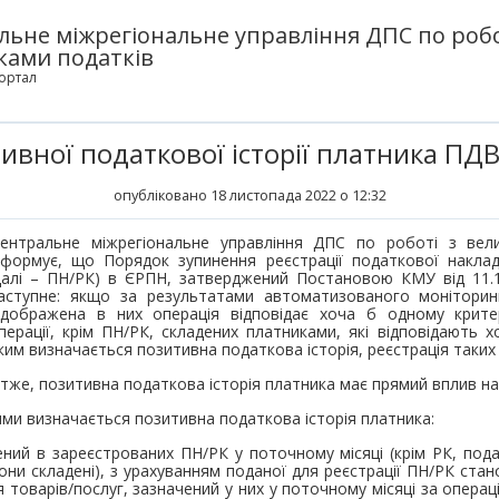
льне міжрегіональне управління ДПС по робо
ками податків
ортал
ивної податкової історії платника ПД
опубліковано 18 листопада 2022 о 12:32
ентральне міжрегіональне управління ДПС по роботі з вел
нформує, що Порядок зупинення реєстрації податкової наклад
далі – ПН/РК) в ЄРПН, затверджений Постановою КМУ від 11.
аступне: якщо за результатами автоматизованого монітори
ідображена в них операція відповідає хоча б одному критер
перації, крім ПН/РК, складених платниками, які відповідають 
ким визначається позитивна податкова історія, реєстрація таких
тже, позитивна податкова історія платника має прямий вплив на
ими визначається позитивна податкова історія платника:
ений в зареєстрованих ПН/РК у поточному місяці (крім РК, пода
 вони складені), з урахуванням поданої для реєстрації ПН/РК стан
 товарів/послуг, зазначений у них у поточному місяці за опера