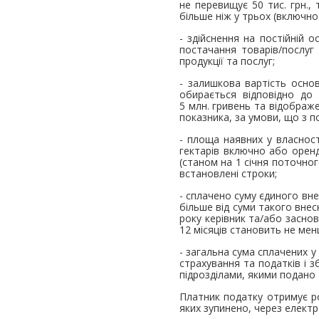
не перевищує 50 тис. грн.,
більше ніж у трьох (включно
- здійснення на постійній о
постачання товарів/послуг
продукції та послуг;
- залишкова вартість основ
обирається відповідно до 
5 млн. гривень та відображ
показника, за умови, що з п
- площа наявних у власнос
гектарів включно або оренд
(станом на 1 січня поточног
встановлені строки;
- сплачено суму єдиного вн
більше від суми такого внес
року керівник та/або засно
12 місяців становить не менш
- загальна сума сплачених 
страхування та податків і 
підрозділами, якими подано 
Платник податку отримує ро
яких зупинено, через електр