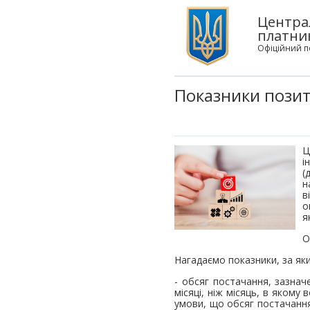
Центра
платни
Офіційний п
Показники позит
Ц
і
(
н
в
о
я
О
Нагадаємо показники, за як
- обсяг постачання, зазнач
місяці, ніж місяць, в якому
умови, що обсяг постачання