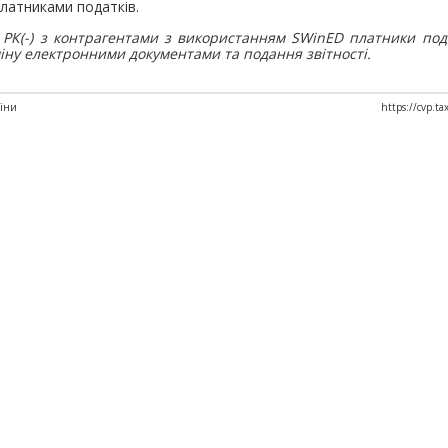
 платниками податків.
РК(-) з контрагентами з використанням SWinED платники под
міну електронними документами та подання звітності.
аїни
https://cvp.t