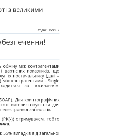
ті з великими
Розділ: Новини
абезпечення!
ь обміну між контрагентами
і вартісних показників, що
уг їх постачальнику (далі –
) між контрагентами – Single
аходиться за посиланням:
 SOAP). Для криптографічних
також використовуються для
 електронної звітності».
(РК(-)) отримувачем, тобто
ника.
ж 55% випадків від загальної