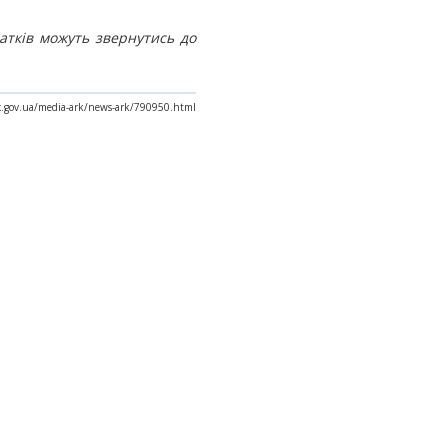
атків можуть звернутись до
ax.gov.ua/media-ark/news-ark/790950.html