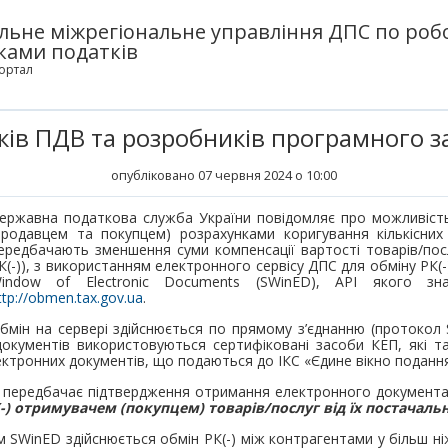
льне міжрегіональне управління ДПС по робо
ками податків
ортал
ків ПДВ та розробників програмного з
опубліковано 07 червня 2024 о 10:00
ержавна податкова служба України повідомляє про можливіст
продавцем та покупцем) розрахунками коригування кількісних 
ередбачають зменшення суми компенсації вартості товарів/посл
К(-)), з використанням електронного сервісу ДПС для обміну РК(-
indow of Electronic Documents (SWinED), API якого зн
ttp://obmen.tax.gov.ua
.
бмін на сервері здійснюється по прямому з’єднанню (протокол
окументів використовуються сертифіковані засоби КЕП, які 
ектронних документів, що подаються до ІКС «Єдине вікно подання
 передбачає підтвердження отримання електронного документа 
-) отримувачем (покупцем) товарів/послуг від їх постачаль
 SWinED здійснюється обмін РК(-) між контрагентами у більш ні