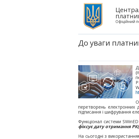
Центра
платни
Офіційний п
До уваги платни
Д
(
п
Р
W
h
О
перетворень електронних д
підписання і шифрування ел
Функціонал системи SWinED
фіксує дату отримання РК(
На сьогодні з використанням