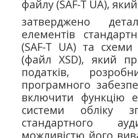
файлу (SAF-T UA), яки
затверджено дета
елементів стандарт
(SAF-T UA) та схеми
(файл XSD), який п
податків, розробн
програмного забезпе
включити функцію е
системи обліку 
стандартного ау
можливістю його вив