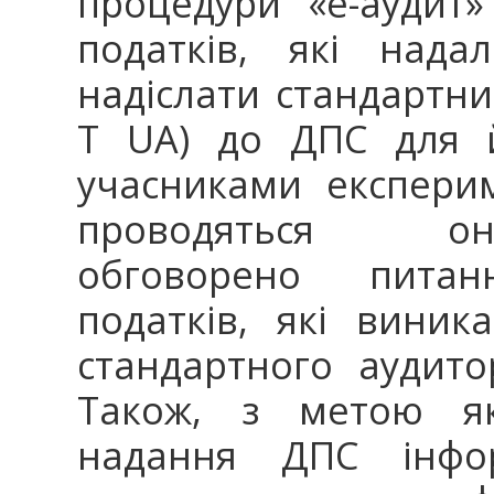
процедури «е-аудит
податків, які нада
надіслати стандартни
T UA) до ДПС для й
учасниками експерим
проводяться онл
обговорено питан
податків, які вини
стандартного аудито
Також, з метою як
надання ДПС інфор