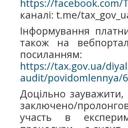
https://facebook.com
каналі: t.me/tax_gov_u
Інформування платни
також на вебпортал
посиланням:
https://tax.gov.ua/diya
audit/povidomlennya/
Доцільно зауважити,
заключено/пролонго
участь в експерим