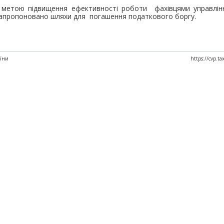
 з метою підвищення ефективності роботи фахівцями управлі
запропоновано шляхи для погашення податкового боргу.
аїни
https://cvp.t