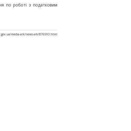
ння по роботі з податковим
ax.gov.ua/media-ark/news-ark/876593.html