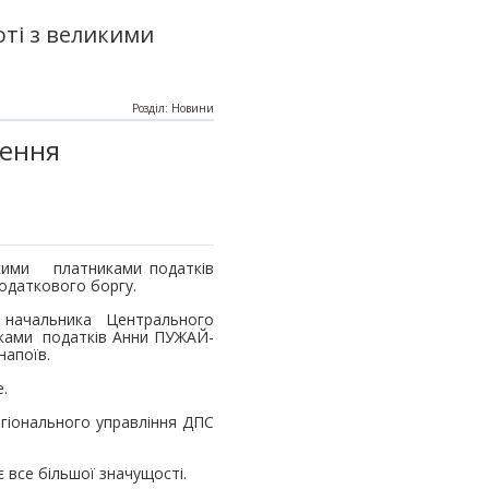
ті з великими
Розділ: Новини
шення
икими платниками податків
одаткового боргу.
 начальника Центрального
иками податків Анни ПУЖАЙ-
напоїв.
.
егіонального управління ДПС
 все більшої значущості.