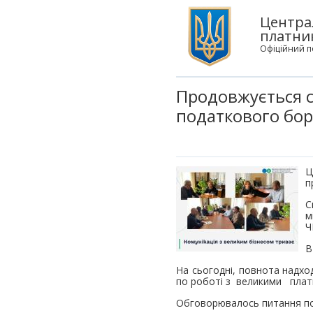
Центра
платни
Офіційний п
Продовжується 
податкового бор
Ц
п
С
м
Ч
В
На сьогодні, повнота надхо
по роботі з великими плат
Обговорювалось питання пог