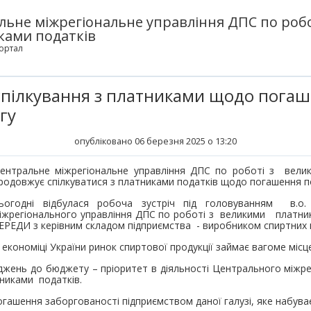
льне міжрегіональне управління ДПС по робо
ками податків
ортал
спілкування з платниками щодо пога
гу
опубліковано 06 березня 2025 о 13:20
ентральне міжрегіональне управління ДПС по роботі з вел
родовжує спілкуватися з платниками податків щодо погашення п
ьогодні відбулася робоча зустріч під головуванням в.о.
іжрегіонального управління ДПС по роботі з великими платн
ЕРЕДИ з керівним складом підприємства - виробником спиртних 
 економіці України ринок спиртової продукції займає вагоме місце
джень до бюджету – пріоритет в діяльності Центрального міжр
никами податків.
ашення заборгованості підприємством даної галузі, яке набуває