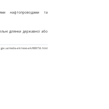
ими нафтопроводами та
ельні ділянки державної або
ax.gov.ua/media-ark/news-ark/888756.html