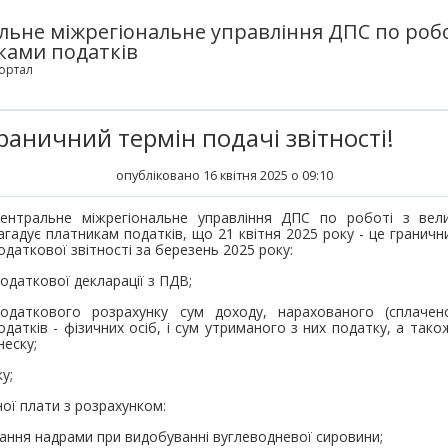
льне міжрегіональне управління ДПС по робо
ками податків
ортал
раничний термін подачі звітності!
опубліковано 16 квітня 2025 о 09:10
ентральне міжрегіональне управління ДПС по роботі з вел
агадує платникам податків, що 21 квітня 2025 року - це граничн
одаткової звітності за березень 2025 року:
податкової декларації з ПДВ;
податкового розрахунку сум доходу, нарахованого (сплачен
одатків - фізичних осіб, і сум утриманого з них податку, а так
неску;
у;
ної плати з розрахунком:
вання надрами при видобуванні вуглеводневої сировини;