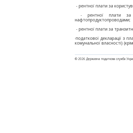
- рентної плати за користу
- рентної плати за тр
нафтопродуктопроводами;
- рентної плати за транзит
·податкової декларації з п
комунальної власності) (крім
© 2026 Державна податкова служба Укр