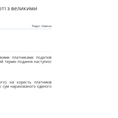
ті з великими
Розділ: Новини
икими платниками податків
ий термін подання наступної
ого) на користь платників
ож сум нарахованого єдиного