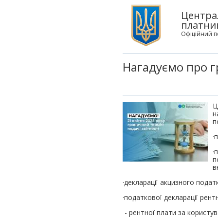
Центра
платни
Офіційний п
Нагадуємо про г
Ц
н
п
·
·
п
в
·декларації акцизного податк
·податкової декларації рент
- рентної плати за користу