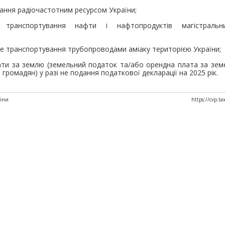
вання радіочастотним ресурсом України;
анспортування нафти і нафтопродуктів магістральн
не транспортування трубопроводами аміаку територією України;
лати за землю (земельний податок та/або орендна плата за зем
 громадян) у разі не подання податкової декларації на 2025 рік.
аїни
https://cvp.t