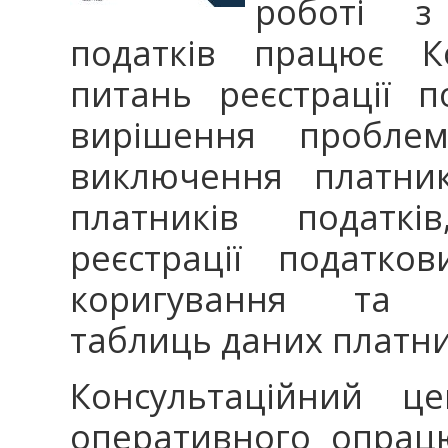
роботі з
податків працює К
питань реєстрації 
вирішення пробле
виключення платник
платників податків
реєстрації податков
коригування та вр
таблиць даних пла
Консультаційний ц
оперативного опрацю