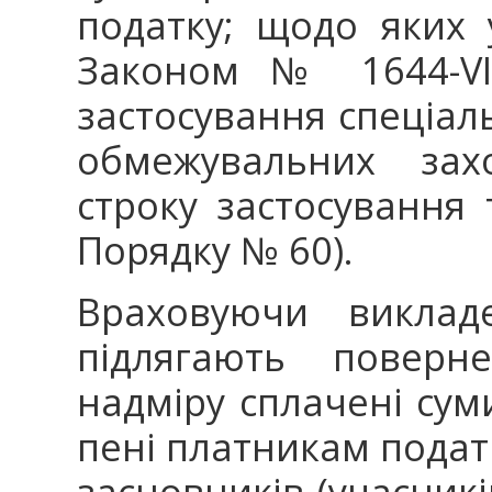
податку; щодо яких 
Законом № 1644-VII
застосування спеціал
обмежувальних захо
строку застосування т
Порядку № 60).
Враховуючи виклад
підлягають поверн
надміру сплачені сум
пені платникам подат
засновників (учасникі