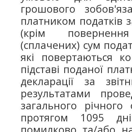
грошового зобов'яз
платником податків 
(крім поверненн
(сплачених) сум подат
які повертаються к
підставі поданої пла
декларації за звіт
результатами прове
загального річного 
протягом 1095 дн
помилково та/або на