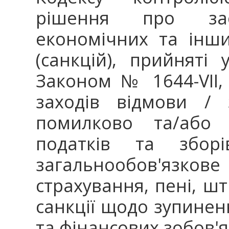
рішення про заст
економічних та інш
(санкцій), прийняті
Законом № 1644-VII,
заходів відмови / 
помилково та/або 
податків та збор
загальнообов'язко
страхування, пені, шт
санкції щодо зупине
та фінансових зобов'