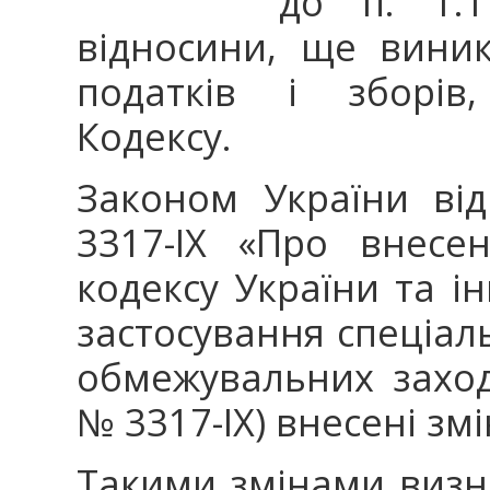
до п. 1.1
відносини, ще вини
податків і зборів
Кодексу.
Законом України ві
3317-ІХ «Про внесе
кодексу України та і
застосування спеціал
обмежувальних заході
№ 3317-ІХ) внесені зм
Такими змінами визн