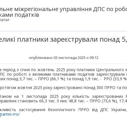
льне міжрегіональне управління ДПС по робо
ками податків
ортал
еликі платники зареєстрували понад 5,
опубліковано 03 листопада 2025 о 09:12
а період з січня по жовтень 2025 року платники Центрального 
ПС по роботі з великими платниками податків зареєстрували 
ких понад 3,7 тис. – ПРРО (66,1 %) та понад 1,9 тис. - РРО (33,9 %
ротягом жовтня 2025 року зареєстровано понад 300 ПРРО та по
таном на 1 листопада 2025 року кількість зареєстрованих
правлінні становить 66,3 тис. З них: 48,8 тис. – ПРРО (73,6 %), 17,4
ливість застосування безоплатного ПРРО від ДПС України,
gramni-rro/