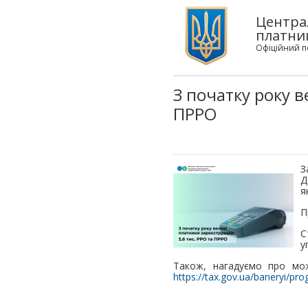
Центра
платни
Офіційний п
З початку року в
ПРРО
З
Д
я
П
С
у
Також, нагадуємо про мож
https://tax.gov.ua/baneryi/pro