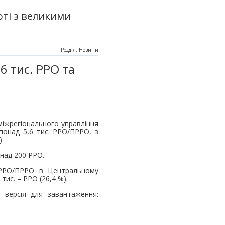
ті з великими
Розділ: Новини
6 тис. РРО та
міжрегіонального управління
понад 5,6 тис. РРО/ПРРО, з
).
над 200 РРО.
 РРО/ПРРО в Центральному
 тис. – РРО (26,4 %).
 версія для завантаження: