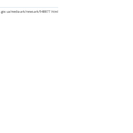
ax.gov.ua/media-ark/news-ark/948877.html