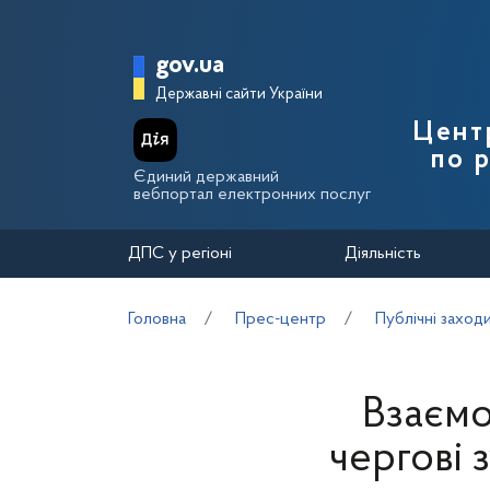
Перейти до основного вмісту
Головна сторінка Держа
gov.ua
Державні сайти України
Цент
по 
Єдиний державний
вебпортал електронних послуг
ДПС у регіоні
Діяльність
Головна
Прес-центр
Публічні заход
Взаємо
чергові 