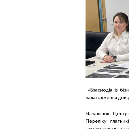
«Взаємодія із біз
налагодження довір
Начальник Центра
Переліку платник
законодавства та 