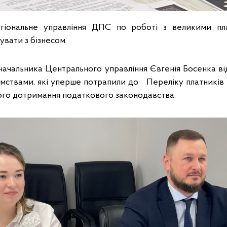
гіональне управління ДПС по роботі з великими пл
увати з бізнесом.
 начальника Центрального управління Євгенія Босенка в
иємствами, які уперше потрапили до Переліку платників 
ого дотримання податкового законодавства.