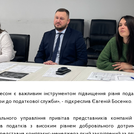
несом є важливим інструментом підвищення рівня пода
и до податкової служби», - підкреслив Євгеній Босенко.
льного управління привітав представників компані
ів податків з високим рівнем добровільного дотри
представив комплаєнс-менеджера який закріплений за пл