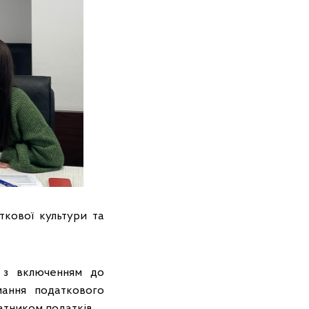
ткової культури та
й з включенням до
мання податкового
атником податків.