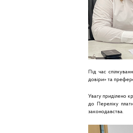
Під час спілкуван
довіри» та префере
Увагу приділено кр
до Переліку плат
законодавства.