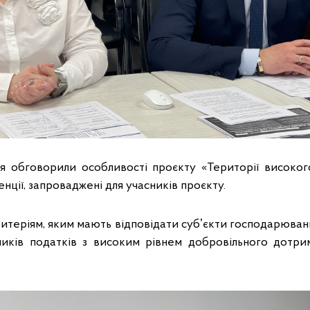
ня обговорили особливості проєкту «Території високог
нції, запроваджені для учасників проєкту.
итеріям, яким мають відповідати субʼєкти господарюван
ників податків з високим рівнем добровільного дотри