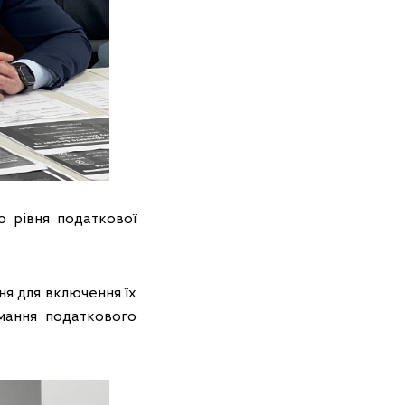
о рівня податкової
ня для включення їх
мання податкового