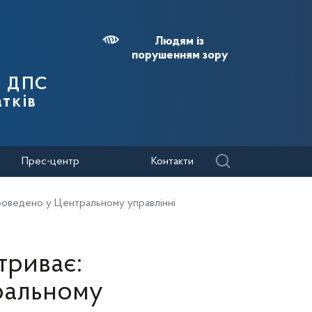
Людям із
порушенням зору
я ДПС
тків
Прес-центр
Контакти
 проведено у Центральному управлінні
триває:
тральному