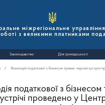
вної податкової служби України
ральне міжрегіональне управлінн
роботі з великими платниками пода
Законодавство
Для громадськості
и
Взаємодія податкової з бізнесом триває: чергові зустрічі
дія податкової з бізнесом 
зустрічі проведено у Цен