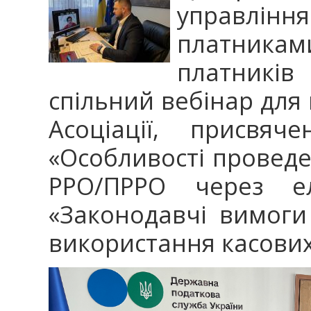
управління
платникам
платників 
спільний вебінар для 
Асоціації, присвяч
«Особливості проведе
РРО/ПРРО через ел
«Законодавчі вимоги
використання касових