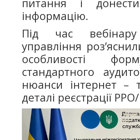
питання і донести
інформацію.
Під час вебінару
управління роз’ясни
особливості фо
стандартного аудит
нюанси інтернет – т
деталі реєстрації РРО