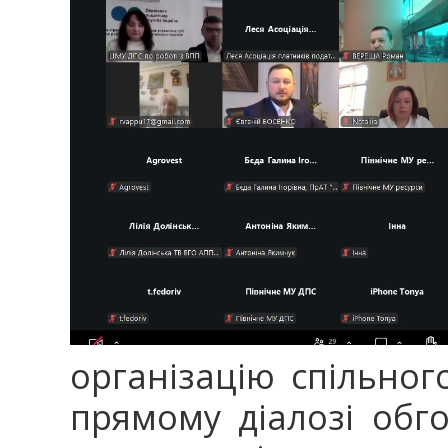
організацію спільног
прямому діалозі обг