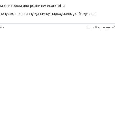
м фактором для розвитку економіки.
печуємо позитивну динаміку надходжень до бюджетів!
аїни
https://cvp.tax.gov.u