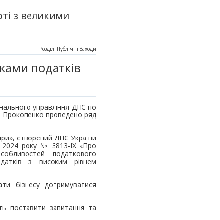
ті з великими
Розділ: Публічні Заходи
иками податків
онального управління ДПС по
ги Прокопенко проведено ряд
віри», створений ДПС України
я 2024 року № 3813-ІХ «Про
собливостей податкового
одатків з високим рівнем
ати бізнесу дотримуватися
сть поставити запитання та