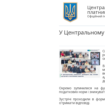
Центра
платни
Офіційний п
У Центральному у
С
р
о
В
м
в
а
д
Окремо зупинилися на фун
податкових норм і знижуват
Зустрічі проходили в форм
отримати відповіді.