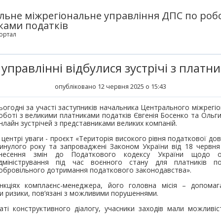
льне міжрегіональне управління ДПС по робо
ками податків
ортал
правлінні відбулися зустрічі з платн
опубліковано 12 червня 2025 о 15:43
ьогодні за участі заступників начальника Центрального міжрегі
оботі з великими платниками податків Євгенія Босенко та Оль
нлайн зустрічей з представниками великих компаній.
 центрі уваги - проєкт «Територія високого рівня податкової до
инулого року та запроваджені Законом України від 18 червн
несення змін до Податкового кодексу України щодо о
дміністрування під час воєнного стану для платників п
обровільного дотримання податкового законодавства».
кціях комплаєнс-менеджера, його головна місія – допомаг
и ризики, пов’язані з можливими порушеннями.
аті конструктивного діалогу, учасники заходів мали можливі