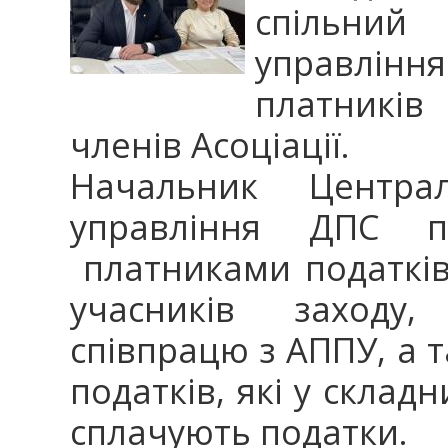
спільний
управлін
платників
членів Асоціації.
Начальник Централ
управління ДПС 
платниками податків
учасників заходу,
співпрацю з АППУ, а 
податків, які у склад
сплачують податки.