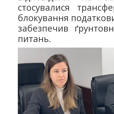
стосувалися трансф
блокування податкови
забезпечив ґрунтовн
питань.