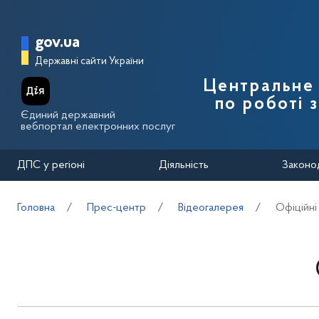
Перейти до основного вмісту
Головна сторінка Державної п
gov.ua
Державні сайти України
Центральне 
по роботі 
Єдиний державний
вебпортал електронних послуг
ДПС у регіоні
Діяльність
Законо
Головна
Прес-центр
Відеогалерея
Офіційні