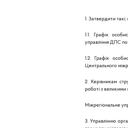
1. Затвердити такі
1.1. Графік особ
управління ДПС по
1.2. Графік особ
Центрального міжр
2. Керівникам стр
роботі з великими 
Міжрегіональне уп
3. Управлінню орга