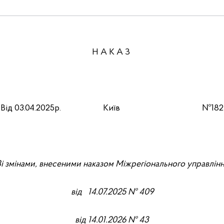
Н А К А З
Від 03.04.2025р. Київ №182
і змінами, внесеними наказом Міжрегіонального управлін
від 14.07.2025 № 409
від 14.01.2026 № 43