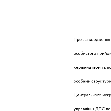
Про затвердження 
особистого прийо
керівництвом та 
особами структурн
Центрального міжр
управління ДПС по