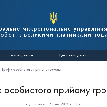
вної податкової служби України
ральне міжрегіональне управлінн
роботі з великими платниками пода
Законодавство
Для громадськості
Графік особистого прийому громадян
к особистого прийому гр
опубліковано 19 січня 2025 о 09:20