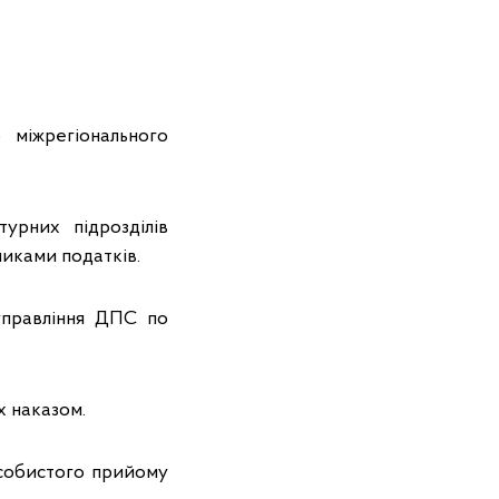
 міжрегіонального
урних підрозділів
никами податків.
 управління ДПС по
х наказом.
 особистого прийому