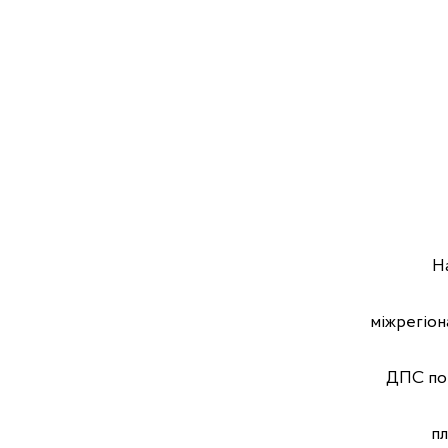
Н
міжрегіон
ДПС по
п