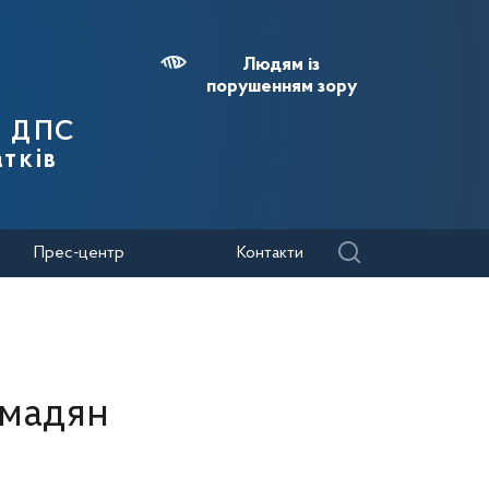
Людям із
порушенням зору
я ДПС
тків
Прес-центр
Контакти
омадян