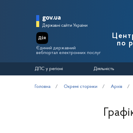
Перейти до основного вмісту
Головна сторінка Держа
gov.ua
Державні сайти України
Цент
по 
Єдиний державний
вебпортал електронних послуг
ДПС у регіоні
Діяльність
Головна
Окремі сторінки
Архів
Графі