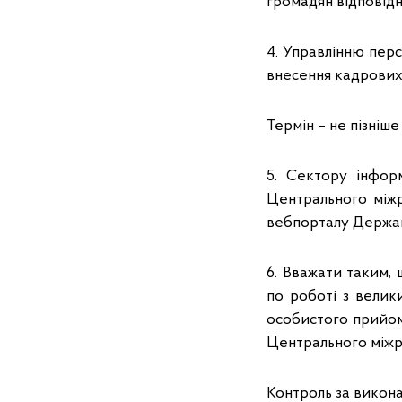
громадян відповід
4. Управлінню пер
внесення кадрових 
Термін – не пізніш
5. Сектору інфор
Центрального міжр
вебпорталу Держав
6. Вважати таким,
по роботі з велик
особистого прийом
Центрального міжр
Контроль за викон