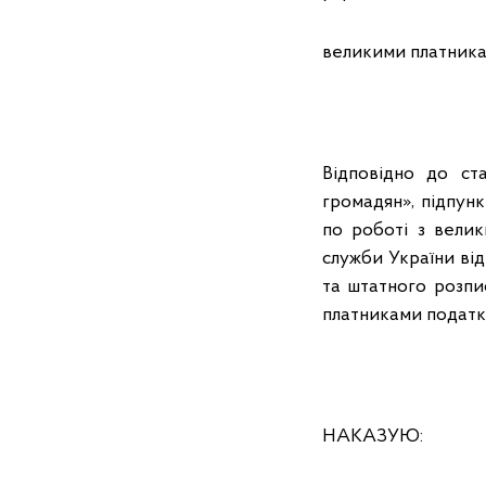
великими платник
Відповідно до ст
громадян», підпун
по роботі з вели
служби України від 
та штатного розпи
платниками податкі
НАКАЗУЮ: