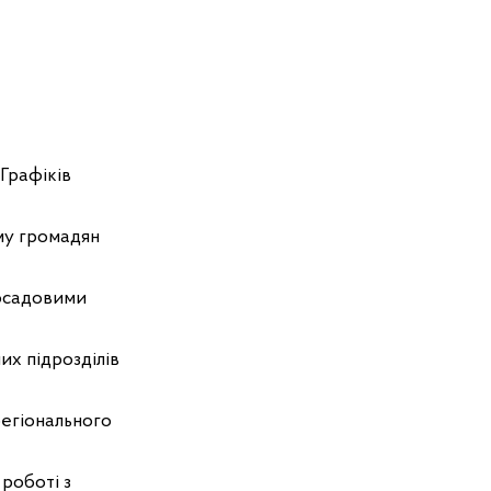
Графіків
му громадян
посадовими
их підрозділів
егіонального
 роботі з