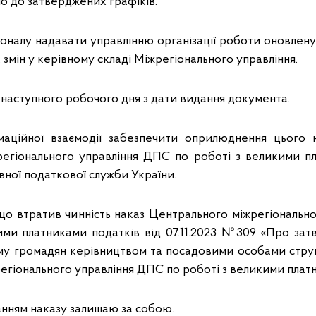
но до затверджених графіків.
соналу надавати управлінню організації роботи оновлен
змін у керівному складі Міжрегіонального управління.
е наступного робочого дня з дати видання документа.
маційної взаємодії забезпечити оприлюднення цього н
егіонального управління ДПС по роботі з великими п
ної податкової служби України.
 що втратив чинність наказ Центрального міжрегіональн
ими платниками податків від 07.11.2023 №309 «Про зат
у громадян керівництвом та посадовими особами струк
егіонального управління ДПС по роботі з великими плат
анням наказу залишаю за собою.