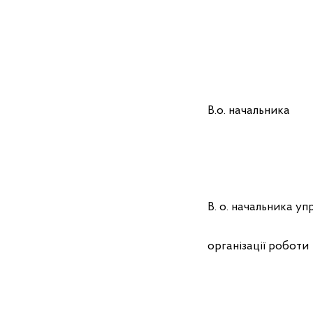
В.о
Анна
В. о. начальника уп
орг
Олен