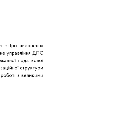
ни «Про звернення
ьне управління ДПС
жавної податкової
нізаційної структури
 роботі з великими