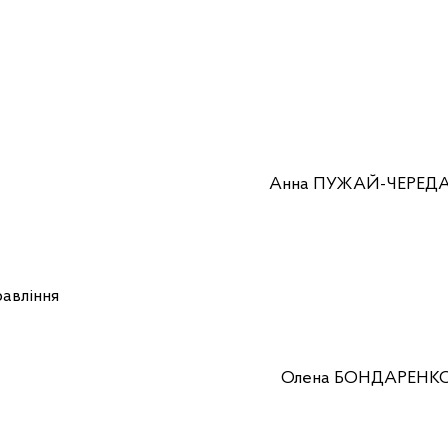
. начальн
 ПУЖАЙ-ЧЕРЕД
равління
анізації ро
а БОНДАРЕНК