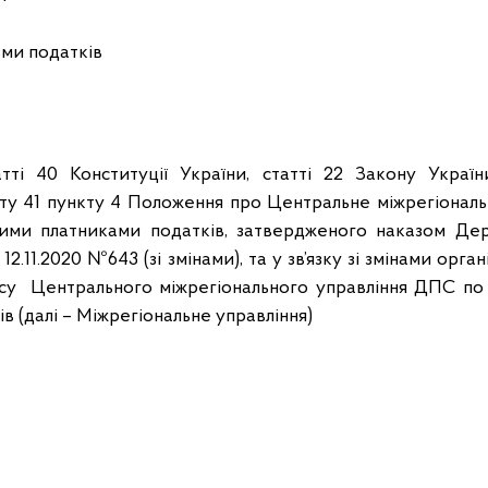
ами податків
атті 40 Конституції України, статті 22 Закону Украї
кту 41 пункту 4 Положення про Центральне міжрегіонал
кими платниками податків, затвердженого наказом Дер
12.11.2020 №643 (зі змінами), та у зв’язку зі змінами орга
су Центрального міжрегіонального управління ДПС по
в (далі – Міжрегіональне управління)