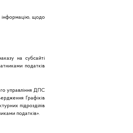
у інформацію, щодо
аказу на субсайті
латниками податків
ого управління ДПС
вердження Графіків
турних підрозділів
никами податків».