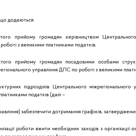
, що додаються:
истого прийому громадян керівництвом Центрального
 роботі з великими платниками податків;
истого прийому громадян посадовими особами структ
егіонального управління ДПС по роботі з великими плат
уктурних підрозділів Центрального міжрегіонального
платниками податків (далі –
равління) забезпечити дотримання графіків, затверджени
нізації роботи вжити необхідних заходів з організації