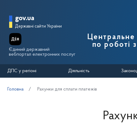
Перейти до основного вмісту
Головна сторінка Державної п
gov.ua
Державні сайти України
Центральне 
по роботі 
Єдиний державний
вебпортал електронних послуг
ДПС у регіоні
Діяльність
Законо
Головна
Рахунки для сплати платежів
Рахунк